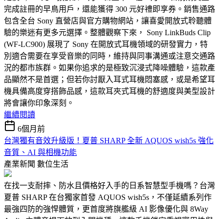
完成註冊的早鳥用戶，還能獲得 300 元好禮即享券。銷售通路
包含全台 Sony 直營店與官方購物網站，讓喜愛開放式聆聽體
驗的樂迷有更多元選擇。整體觀察下來， Sony LinkBuds Clip
(WF-LC900) 展現了 Sony 在開放式耳機領域的研發實力，特
別適合需要在享受音樂的同時，維持與同事溝通或注意交通路
況的都市族群。如果你追求的是極致沉浸式降噪體驗，這款產
品顯然不是首選；但若你討厭入耳式耳機悶塞感，或是希望耳
機具備高度穿搭飾品感，這款耳夾式耳機的舒適度與美型設計
將會讓你印象深刻。
繼續閱讀
6個月前
台灣獨有音效升級版！夏普 SHARP 全新 AQUOS wish5s 強化
音質、AI 與相機功能
產業新聞
數位生活
在找一支耐摔、防水且價格好入手的日系智慧型手機嗎？台灣
夏普 SHARP 在台獨家首發 AQUOS wish5s，不僅延續系列作
最強四防的強悍體質，更首度將旗艦級 AI 影像優化與 8Way