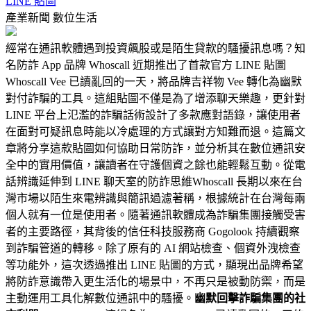
LINE 貼圖
產業新聞
數位生活
經常在通訊軟體遇到投資飆股或是陌生貸款的騷擾訊息嗎？知
名防詐 App 品牌 Whoscall 近期推出了首款官方 LINE 貼圖
Whoscall Vee 已讀亂回的一天，將品牌吉祥物 Vee 轉化為幽默
對付詐騙的工具。這組貼圖不僅是為了增添聊天樂趣，更針對
LINE 平台上氾濫的詐騙話術設計了多款應對語錄，讓使用者
在面對可疑訊息時能以冷處理的方式讓對方知難而退。這篇文
章將分享這款貼圖如何協助日常防詐，並分析其在數位通訊安
全中的實用價值，讓讀者在守護個資之餘也能輕鬆互動。從電
話辨識延伸到 LINE 聊天室的防詐思維Whoscall 長期以來在台
灣市場以陌生來電辨識與簡訊過濾著稱，根據統計在台灣每兩
個人就有一位是使用者。隨著通訊軟體成為詐騙集團接觸受害
者的主要路徑，其背後的信任科技服務商 Gogolook 持續觀察
到詐騙管道的轉移。除了原有的 AI 網站檢查、個資外洩檢查
等功能外，這次透過推出 LINE 貼圖的方式，顯現出品牌希望
將防詐意識帶入更生活化的場景中，不再只是被動防禦，而是
主動運用工具化解數位通訊中的騷擾。
幽默回擊詐騙集團的社