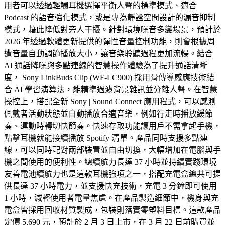
用者可以透過輕觸耳機選擇平衡人聲的標準模式、適合
Podcast 的語音強化模式，或是專為靜謐空間設計的漏音抑制
模式，藉此降低對旁人干擾。針對環境噪音多變場景，預計於
2026 年透過軟體更新提供的彈性音量控制功能，則會根據周
遭音量自動調節播放大小，讓音樂聆聽過程更加流暢。結合
AI 通話降噪與多點連線的智慧操作體驗為了提升通話清晰
度， Sony LinkBuds Clip (WF-LC900) 採用骨傳導感應技術結
合 AI 學習演算法，能精準過濾背景雜訊並分離人聲。在智慧
操控上，搭配全新 Sony | Sound Connect 應用程式，可以感測
佩戴者活動狀態並自動播放合適音樂，例如行走時播放緩節
奏、運動時轉切快節奏。快速存取功能讓用戶不需拿起手機，
點擊耳機就能接續播放 Spotify 清單。產品同時支援多點連
線，可以同時配對兩部裝置並自由切換，大幅增加在電腦與手
機之間使用的便利性。總續航力長達 37 小時並持續實踐環境
友善電池續航力也是這款耳機強項之一，搭配充電盒總共可提
供長達 37 小時電力，並支援快充技術，充電 3 分鐘即可使用
1 小時，減輕使用者電量焦慮。在產品製造細節中，機身與充
電盒皆採用回收材質製成，包裝則落實零塑料目標。這款產品
定價 5,690 元，預計於 2 月 3 日上市，在 3 月 22 日前購買並