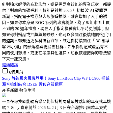
針對追求輕便的商務族群，還是需要高效能的專業玩家，都提
供了對應的加碼福利。特別是針對 2026 年初這波 AI 硬體更
新潮，搭配電子禮券與大阪旅遊抽獎，確實增加了入手的誘
因。如果你本身是 ROG 系列的忠實粉絲，為了那組市面上買
不到的 20 週年禮盒，現在入手指定機種會比平時更划算；但
如果你對贈品或抽獎興趣缺缺，也可以多關注後續純價格折扣
的週期。想知道更多科技新資訊，歡迎你持續關注「 3C 部落
客 林小旭」的部落格與粉絲團社群。如果你對這款產品有不
同的使用想法，或正在考慮其他選擇，也很歡迎把你的看法留
下來一起交流。
繼續閱讀
6個月前
Sony 首款耳夾耳機登場！Sony LinkBuds Clip WF-LC900 搭載
漏音抑制結合 DSEE 數位音質還原
產業新聞
數位生活
一直在尋找既能聽音樂又能保持對周遭環境感知的耳夾式耳機
嗎？ Sony 宣布將於 2026 年 2 月 3 日在台灣推出首款耳夾式