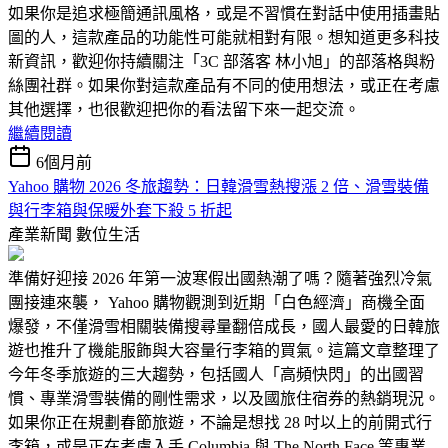
如果你是追求極簡通訊風格，或是不習慣在對話中使用插畫貼
圖的人，這款產品的功能性可能就相對有限。想知道更多科技
新資訊，歡迎你持續關注「3C 部落客 林小旭」的部落格與粉
絲團社群。如果你對這款產品有不同的使用想法，或正在考慮
其他選擇，也很歡迎把你的看法留下來一起交流。
繼續閱讀
6個月前
Yahoo 購物 2026 冬旅趨勢：日韓滑雪熱搜漲 2 倍、滑雪裝備
與行李箱與保暖外套下殺 5 折起
產業新聞
數位生活
準備好迎接 2026 年第一波寒假出國熱潮了嗎？隨著強烈冷氣
團接連來襲， Yahoo 購物觀測到近期「白色經濟」商機全面
爆發，不僅滑雪相關裝備搜尋量翻倍成長，國人最愛的日韓旅
遊也推升了機能服飾與大容量行李箱的買氣。這篇文章整理了
今年冬季旅遊的三大趨勢，包括國人「高頻快閃」的出國習
慣、專業滑雪裝備的剛性需求，以及國旅住宿券的熱銷現況。
如果你正在規劃春節旅遊，不論是想找 28 吋以上的前開式行
李箱，或是正在考慮入手 Columbia 與 The North Face 等專業