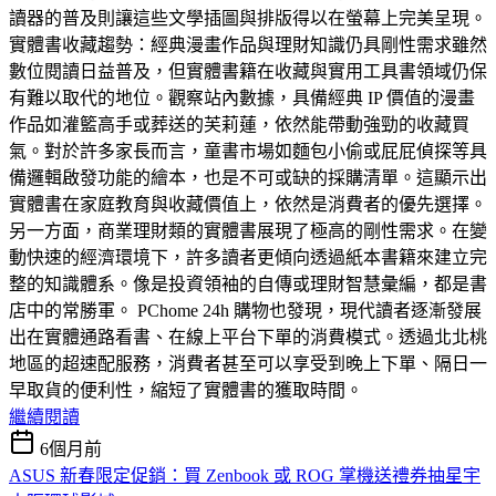
讀器的普及則讓這些文學插圖與排版得以在螢幕上完美呈現。
實體書收藏趨勢：經典漫畫作品與理財知識仍具剛性需求雖然
數位閱讀日益普及，但實體書籍在收藏與實用工具書領域仍保
有難以取代的地位。觀察站內數據，具備經典 IP 價值的漫畫
作品如灌籃高手或葬送的芙莉蓮，依然能帶動強勁的收藏買
氣。對於許多家長而言，童書市場如麵包小偷或屁屁偵探等具
備邏輯啟發功能的繪本，也是不可或缺的採購清單。這顯示出
實體書在家庭教育與收藏價值上，依然是消費者的優先選擇。
另一方面，商業理財類的實體書展現了極高的剛性需求。在變
動快速的經濟環境下，許多讀者更傾向透過紙本書籍來建立完
整的知識體系。像是投資領袖的自傳或理財智慧彙編，都是書
店中的常勝軍。 PChome 24h 購物也發現，現代讀者逐漸發展
出在實體通路看書、在線上平台下單的消費模式。透過北北桃
地區的超速配服務，消費者甚至可以享受到晚上下單、隔日一
早取貨的便利性，縮短了實體書的獲取時間。
繼續閱讀
6個月前
ASUS 新春限定促銷：買 Zenbook 或 ROG 掌機送禮券抽星宇