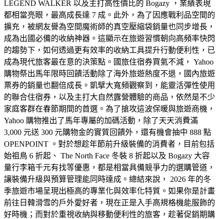
LEGEND WALKER 以及主打高性價比的 Bogazy ，業績表現
都相當亮眼，最高成長達 7 成。此外，為了因應戰利品空間的
擴充，被網友譽為空間魔術師的真空壓縮袋銷量也同步增長，
成為出國必備的收納神器。這顯示在旅遊習慣朝向高頻率快閃
的趨勢下，如何透過更有效率的收納工具提升行動便利性，已
成為現代旅客最在意的決策點。國旅住宿券買氣不減， Yahoo
購物祭出馬年限時回饋活動除了海外旅遊熱度不退，國內旅遊
票券的銷量也翻倍成長。凱擘大寬頻觀察到，能靈活彈性使用
的聯合住宿券，以及主打大自然露營體驗的商品，依然是不少
家庭客群在春節期間的首選。為了搶攻這波保暖與旅遊商機，
Yahoo 購物推出了馬年專屬的加碼活動，除了天天消費滿
3,000 元送 300 元購物金的實質回饋外，還有機會抽中 888 點
OPENPOINT 。對於想趁年節前升級裝備的消費者，目前包括
始祖鳥 6 折起、 The North Face 冬裝 8 折起以及 Bogazy 大容
量行李箱千元有找等優惠，都是相當具備競爭力的選購管道，
讓裝備升級與預算管理能同時達成。總結來說， 2026 年的冬
季旅遊市場呈現出極高的專業化與效率化特質。如果你是計畫
前往日韓滑雪的戶外愛好者，現在正是入手高規格機能服飾的
好時機；而對於重視收納與移動便利性的旅客，趁著促銷期購