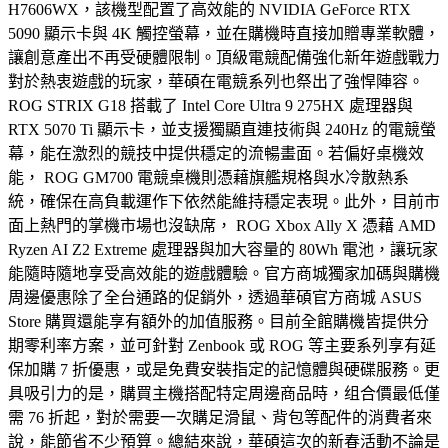
H7606WX，該機型配置了高效能的 NVIDIA GeForce RTX
5090 顯示卡與 4K 觸控螢幕，並在購機時直接加贈專業軟體，
讓創意產出不再受硬體限制。頂級電競配備強化新年遊戲戰力
對於熱衷遊戲的玩家，華碩在電競系列也祭出了強悍陣容。
ROG STRIX G18 搭載了 Intel Core Ultra 9 275HX 處理器與
RTX 5070 Ti 顯示卡，並支援獨顯直連技術與 240Hz 的電競螢
幕，能在激烈的競技中提供穩定的流暢畫面。若偏好桌機效
能， ROG GM700 電競桌機則憑藉旗艦規格與水冷散熱系
統，確保在高負載運作下依然能維持穩定表現。此外，目前市
面上熱門的掌機市場也沒缺席， ROG Xbox Ally X 憑藉 AMD
Ryzen AI Z2 Extreme 處理器與加大容量的 80Wh 電池，讓玩家
能隨時隨地享受高效能的遊戲體驗。官方商城獨家加碼與購機
周邊優惠除了全台通路的促銷外，透過華碩官方商城 ASUS
Store 購買還能享有額外的加值服務。目前全館購機皆提供分
期零利率方案，並可針對 Zenbook 或 ROG 等主要系列享有延
保加購 7 折優惠，或是免費安裝指定的記憶體與硬碟服務。更
具吸引力的是，購買主機搭配特定周邊商品時，组合價最低僅
需 76 折起，對於需要一次購足滑鼠、背包等配件的消費者來
說，能節省不少預算。總結來說，華碩這次的新春活動不論是