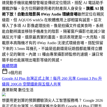
速晃動手機就能觸發警報並傳送定位簡訊，搭配 AI 電話助手
攔截詐騙，全方位照顧使用者的財產與人身安全。
旗艦 AI 技
術下放！自動去陰影與 8Way Audio 環繞音場
雖然定位在親民
級距，但 AQUOS wish5s 在軟體應用上卻相當有誠意。這次
導入了多項 AI 影像處理技術，像是拍攝文件或美食時，系統
能自動辨識並移除手機產生的陰影，隔著窗戶攝影也能減少玻
璃反光干擾，還原最真實的畫面。音訊表現更是一大亮點，搭
載原本高階機才有的 8Way Audio 沈浸式環繞音場，搭配保留
下來的 3.5mm 耳機孔，不論是追劇還是玩遊戲都能獲得立體
感十足的聲效。內建 11 種由專業攝影師監修的濾鏡，讓日常
隨手拍也能展現出電影等級的質感。
繼續閱讀
6個月前
Google AI Plus 台灣正式上架！每月 260 元享 Gemini 3 Pro 升
級與 200GB 空間還能與五個人共享
產業新聞
數位生活
想要用更划算的預算體驗頂尖人工智慧服務嗎？ Google 2026
年正式在台灣等 35 個國家推出全新的 Google AI Plus 訂閱方