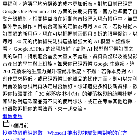
員福利，這讓平均分攤後的成本更加低廉。對於目前已經是
Google One Premium 2TB 方案的長期支持者，官方也準備了自
動升級機制，相關權益將在近期內直接匯入現有帳戶中，無需
額外手動操作。目前台灣區的定價為每月 260 元，若你是從未
訂閱過的新用戶，現在可以把握前兩個月 5 折的限量促銷，以
每月 130 元的代價搶先測試這些最強大的 AI 模型。整體來
看， Google AI Plus 的出現填補了高階 AI 模型與平價訂閱之
間的缺口，特別適合需要大量文字處理、資料彙整以及簡易影
音產出的學生與上班族。如果你已經習慣 Google 生態系，這
260 元換來的生產力提升確實非常感。不過，若你本身對 AI
創作需求極低，或已經習慣其他競品的操作介面，則可以先利
用首波優惠試用再決定是否續訂。想知道更多科技新資訊，歡
迎你持續關注「 3C 部落客 林小旭」的部落格與粉絲團社群。
如果你對這款產品有不同的使用想法，或正在考慮其他選擇，
也很歡迎把你的看法留下來一起交流。
繼續閱讀
6個月前
投資詐騙群組退散！Whoscall 推出與詐騙集團對嗆的官方