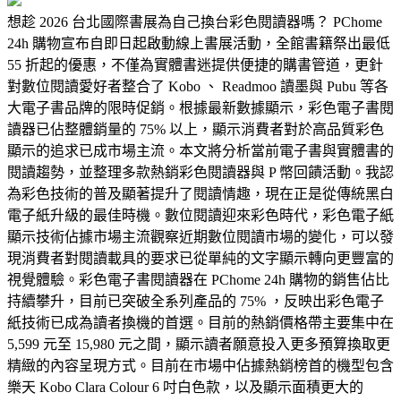
想趁 2026 台北國際書展為自己換台彩色閱讀器嗎？ PChome
24h 購物宣布自即日起啟動線上書展活動，全館書籍祭出最低
55 折起的優惠，不僅為實體書迷提供便捷的購書管道，更針
對數位閱讀愛好者整合了 Kobo 、 Readmoo 讀墨與 Pubu 等各
大電子書品牌的限時促銷。根據最新數據顯示，彩色電子書閱
讀器已佔整體銷量的 75% 以上，顯示消費者對於高品質彩色
顯示的追求已成市場主流。本文將分析當前電子書與實體書的
閱讀趨勢，並整理多款熱銷彩色閱讀器與 P 幣回饋活動。我認
為彩色技術的普及顯著提升了閱讀情趣，現在正是從傳統黑白
電子紙升級的最佳時機。數位閱讀迎來彩色時代，彩色電子紙
顯示技術佔據市場主流觀察近期數位閱讀市場的變化，可以發
現消費者對閱讀載具的要求已從單純的文字顯示轉向更豐富的
視覺體驗。彩色電子書閱讀器在 PChome 24h 購物的銷售佔比
持續攀升，目前已突破全系列產品的 75% ，反映出彩色電子
紙技術已成為讀者換機的首選。目前的熱銷價格帶主要集中在
5,599 元至 15,980 元之間，顯示讀者願意投入更多預算換取更
精緻的內容呈現方式。目前在市場中佔據熱銷榜首的機型包含
樂天 Kobo Clara Colour 6 吋白色款，以及顯示面積更大的