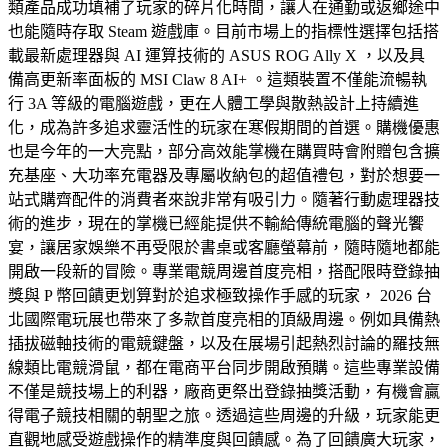
類產品成功填補了玩家的碎片化時間，讓人在通勤或返鄉途中
也能隨時存取 Steam 遊戲庫。目前市場上的指標性選擇包括搭
載最新處理器與 AI 運算技術的 ASUS ROG Ally X ，以及具
備高更新率面板的 MSI Claw 8 AI+ 。這類裝置不僅能流暢執
行 3A 等級的電腦遊戲，更在人體工學與散熱設計上持續進
化，成為許多追求靈活性的玩家在寒假期間的首選。購機優惠
也是今年的一大亮點，部分高效能掌機在購買時會附贈包含擴
充基座、大功率充電器及專屬收納包的超值禮包，對於想要一
站式購齊配件的消費者來說非常有吸引力。隨著行動處理器技
術的進步，現在的掌機已經能提供不輸給傳統電腦的聲光饗
宴，讓居家娛樂不再受限於書桌或客廳螢幕前，隨時隨地都能
開啟一段新的冒險。專業電競周邊首度亮相，搭配限時登錄抽
獎與 P 幣回饋更划算對於追求極致操作手感的玩家， 2026 台
北國際電玩展也帶來了多款首度亮相的頂級周邊。例如具備熱
插拔磁軸技術的電競鍵盤，以及在展場引起熱烈討論的羅技無
線類比電競滑鼠，都在電商平台同步開啟預購。這些專業設備
不僅是競技場上的利器，廠商更祭出登錄抽獎活動，有機會贏
得電子競技相關的朝聖之旅。透過這些周邊的升級，玩家能更
直觀地感受遊戲操作的精準度與回饋感。為了回饋廣大玩家，