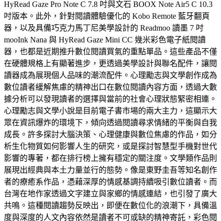
HyRead Gaze Pro Note C 7.8 吋與文石 BOOX Note Air5 C 10.3
吋版本。此外，針對閱讀體驗優化的 Kobo Remote 藍牙翻頁
器，以及具備巧克力馬丁尼美學設計的 Readmoo 讀墨 7 吋
mooInk Nana 與 HyRead Gaze Mini CC 幾米彩色電子紙閱讀
器，也都是近期推升數位閱讀買氣的重點單品。這些產品不僅
在硬體規格上有顯著進步，更透過美學設計與聯名配件，讓閱
讀器成為展現個人品味的潮流配件。心理勵志與文學創作成為
數位讀者緩解焦慮的精神出口在數位閱讀內容方面，透過大數
據分析可以發現讀者的選擇與當前的社會心理狀態緊密相連。
心理勵志與文學小說是目前電子書市場的兩大主力，這顯示大
眾在資訊爆炸的環境下，傾向透過閱讀尋求情緒的平衡與自我
成長。許多探討大腦決策、心理健康與數位焦慮的作品，如分
析生化物質如何影響人生的研究，或是探討智慧型手機對世代
影響的專著，都在排行榜上擁有穩定的關注度。文學類作品則
展現出經典與本土力量並行的態勢。像是東野圭吾等知名創作
者的療癒系作品，憑藉深厚的情感基調持續吸引數位讀者。而
台灣在地作家透過文字建立與家鄉的情感連結，也引發了廣大
共鳴。這種閱讀趨勢反映出，即便在數位化的浪潮下，具備溫
度與深度的人文內容依然是讀者不可或缺的精神寄託，彩色閱