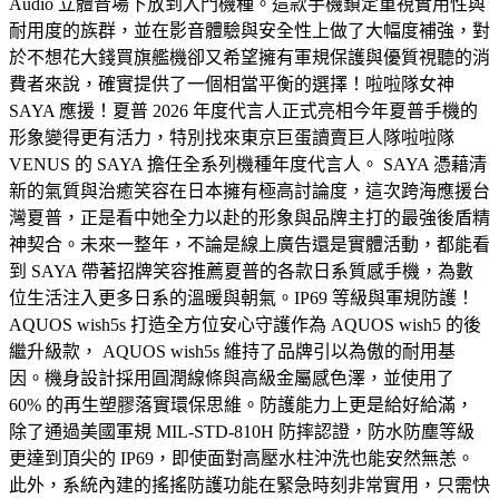
Audio 立體音場下放到入門機種。這款手機鎖定重視實用性與
耐用度的族群，並在影音體驗與安全性上做了大幅度補強，對
於不想花大錢買旗艦機卻又希望擁有軍規保護與優質視聽的消
費者來說，確實提供了一個相當平衡的選擇！啦啦隊女神
SAYA 應援！夏普 2026 年度代言人正式亮相今年夏普手機的
形象變得更有活力，特別找來東京巨蛋讀賣巨人隊啦啦隊
VENUS 的 SAYA 擔任全系列機種年度代言人。 SAYA 憑藉清
新的氣質與治癒笑容在日本擁有極高討論度，這次跨海應援台
灣夏普，正是看中她全力以赴的形象與品牌主打的最強後盾精
神契合。未來一整年，不論是線上廣告還是實體活動，都能看
到 SAYA 帶著招牌笑容推薦夏普的各款日系質感手機，為數
位生活注入更多日系的溫暖與朝氣。IP69 等級與軍規防護！
AQUOS wish5s 打造全方位安心守護作為 AQUOS wish5 的後
繼升級款， AQUOS wish5s 維持了品牌引以為傲的耐用基
因。機身設計採用圓潤線條與高級金屬感色澤，並使用了
60% 的再生塑膠落實環保思維。防護能力上更是給好給滿，
除了通過美國軍規 MIL-STD-810H 防摔認證，防水防塵等級
更達到頂尖的 IP69，即使面對高壓水柱沖洗也能安然無恙。
此外，系統內建的搖搖防護功能在緊急時刻非常實用，只需快