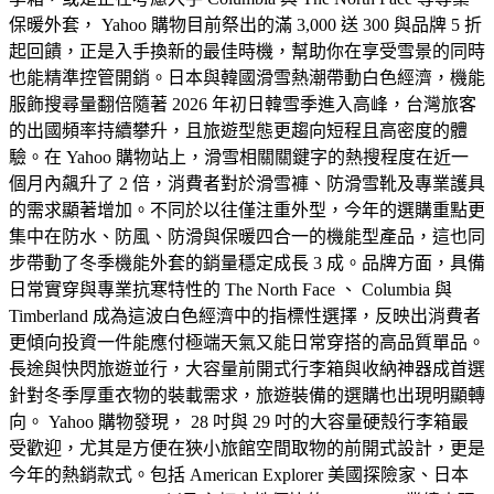
保暖外套， Yahoo 購物目前祭出的滿 3,000 送 300 與品牌 5 折
起回饋，正是入手換新的最佳時機，幫助你在享受雪景的同時
也能精準控管開銷。日本與韓國滑雪熱潮帶動白色經濟，機能
服飾搜尋量翻倍隨著 2026 年初日韓雪季進入高峰，台灣旅客
的出國頻率持續攀升，且旅遊型態更趨向短程且高密度的體
驗。在 Yahoo 購物站上，滑雪相關關鍵字的熱搜程度在近一
個月內飆升了 2 倍，消費者對於滑雪褲、防滑雪靴及專業護具
的需求顯著增加。不同於以往僅注重外型，今年的選購重點更
集中在防水、防風、防滑與保暖四合一的機能型產品，這也同
步帶動了冬季機能外套的銷量穩定成長 3 成。品牌方面，具備
日常實穿與專業抗寒特性的 The North Face 、 Columbia 與
Timberland 成為這波白色經濟中的指標性選擇，反映出消費者
更傾向投資一件能應付極端天氣又能日常穿搭的高品質單品。
長途與快閃旅遊並行，大容量前開式行李箱與收納神器成首選
針對冬季厚重衣物的裝載需求，旅遊裝備的選購也出現明顯轉
向。 Yahoo 購物發現， 28 吋與 29 吋的大容量硬殼行李箱最
受歡迎，尤其是方便在狹小旅館空間取物的前開式設計，更是
今年的熱銷款式。包括 American Explorer 美國探險家、日本