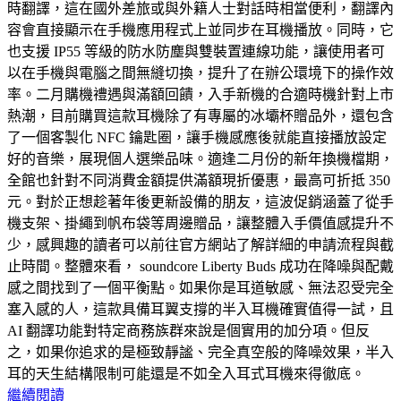
時翻譯，這在國外差旅或與外籍人士對話時相當便利，翻譯內
容會直接顯示在手機應用程式上並同步在耳機播放。同時，它
也支援 IP55 等級的防水防塵與雙裝置連線功能，讓使用者可
以在手機與電腦之間無縫切換，提升了在辦公環境下的操作效
率。二月購機禮遇與滿額回饋，入手新機的合適時機針對上市
熱潮，目前購買這款耳機除了有專屬的冰壩杯贈品外，還包含
了一個客製化 NFC 鑰匙圈，讓手機感應後就能直接播放設定
好的音樂，展現個人選樂品味。適逢二月份的新年換機檔期，
全館也針對不同消費金額提供滿額現折優惠，最高可折抵 350
元。對於正想趁著年後更新設備的朋友，這波促銷涵蓋了從手
機支架、掛繩到帆布袋等周邊贈品，讓整體入手價值感提升不
少，感興趣的讀者可以前往官方網站了解詳細的申請流程與截
止時間。整體來看， soundcore Liberty Buds 成功在降噪與配戴
感之間找到了一個平衡點。如果你是耳道敏感、無法忍受完全
塞入感的人，這款具備耳翼支撐的半入耳機確實值得一試，且
AI 翻譯功能對特定商務族群來說是個實用的加分項。但反
之，如果你追求的是極致靜謐、完全真空般的降噪效果，半入
耳的天生結構限制可能還是不如全入耳式耳機來得徹底。
繼續閱讀