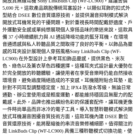
開放真無線耳機 Sony LinkBuds Clip (WF-LC900)，建議售價
5,690 元。這款產品跳脫傳統耳塞設計，以類似耳飾的扣式外
型結合 DSEE 數位音質還原技術，並提供漏音抑制模式解決
開放式耳機常見的干擾問題。對於重視長時間配戴舒適度、戶
外運動安全感或單純想展現個人穿搭品味的樂迷來說，這款具
備 37 小時總續航力與 AI 通話降噪功能的藍牙耳機，在環境
音通透感與私人聆聽品質之間取得了良好的平衡。以飾品為靈
感的耳夾設計展現個人穿搭風格Sony LinkBuds Clip (WF-
LC900) 在外型設計上參考耳扣飾品靈感，提供黑色、米灰
色、綠色以及薰衣草色四種選擇。這種耳夾式設計最大優勢在
於完全開放的聆聽體驗，讓使用者在享受音樂時仍能自然接收
環境音，避免過度隔絕造成的不安感。耳機隨附貼合耳墊，能
針對不同耳型調整穩定度，加上 IPX4 防潑水等級，無論日常
通勤、辦公室使用或是輕度運動，都能維持穩固且無壓力的配
戴感。此外，品牌也推出繽紛色彩的保護套配件，讓耳機更像
一件時尚單品而非冰冷的電子工具。導入智慧聆聽模式解決開
放式耳機漏音困擾音質技術方面，這款耳機內建 DSEE 數位
音質還原技術，能將壓縮後的串流音樂修補細節。值得關注的
是 LinkBuds Clip (WF-LC900) 具備三種聆聽模式切換功能，使