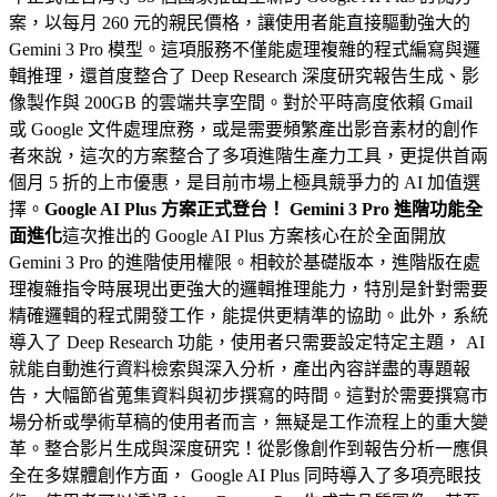
案，以每月 260 元的親民價格，讓使用者能直接驅動強大的
Gemini 3 Pro 模型。這項服務不僅能處理複雜的程式編寫與邏
輯推理，還首度整合了 Deep Research 深度研究報告生成、影
像製作與 200GB 的雲端共享空間。對於平時高度依賴 Gmail
或 Google 文件處理庶務，或是需要頻繁產出影音素材的創作
者來說，這次的方案整合了多項進階生產力工具，更提供首兩
個月 5 折的上市優惠，是目前市場上極具競爭力的 AI 加值選
擇。
Google AI Plus 方案正式登台！ Gemini 3 Pro 進階功能全
面進化
這次推出的 Google AI Plus 方案核心在於全面開放
Gemini 3 Pro 的進階使用權限。相較於基礎版本，進階版在處
理複雜指令時展現出更強大的邏輯推理能力，特別是針對需要
精確邏輯的程式開發工作，能提供更精準的協助。此外，系統
導入了 Deep Research 功能，使用者只需要設定特定主題， AI
就能自動進行資料檢索與深入分析，產出內容詳盡的專題報
告，大幅節省蒐集資料與初步撰寫的時間。這對於需要撰寫市
場分析或學術草稿的使用者而言，無疑是工作流程上的重大變
革。整合影片生成與深度研究！從影像創作到報告分析一應俱
全在多媒體創作方面， Google AI Plus 同時導入了多項亮眼技