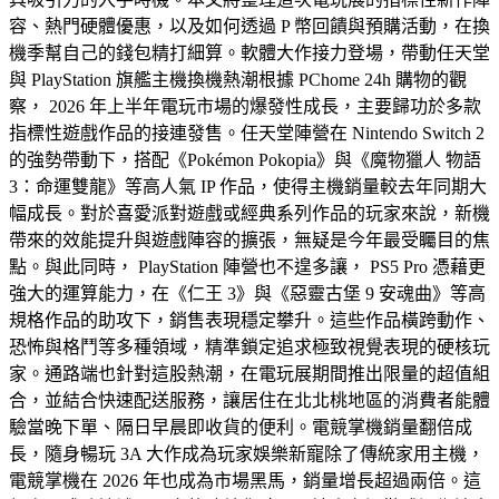
容、熱門硬體優惠，以及如何透過 P 幣回饋與預購活動，在換
機季幫自己的錢包精打細算。軟體大作接力登場，帶動任天堂
與 PlayStation 旗艦主機換機熱潮根據 PChome 24h 購物的觀
察， 2026 年上半年電玩市場的爆發性成長，主要歸功於多款
指標性遊戲作品的接連發售。任天堂陣營在 Nintendo Switch 2
的強勢帶動下，搭配《Pokémon Pokopia》與《魔物獵人 物語
3：命運雙龍》等高人氣 IP 作品，使得主機銷量較去年同期大
幅成長。對於喜愛派對遊戲或經典系列作品的玩家來說，新機
帶來的效能提升與遊戲陣容的擴張，無疑是今年最受矚目的焦
點。與此同時， PlayStation 陣營也不遑多讓， PS5 Pro 憑藉更
強大的運算能力，在《仁王 3》與《惡靈古堡 9 安魂曲》等高
規格作品的助攻下，銷售表現穩定攀升。這些作品橫跨動作、
恐怖與格鬥等多種領域，精準鎖定追求極致視覺表現的硬核玩
家。通路端也針對這股熱潮，在電玩展期間推出限量的超值組
合，並結合快速配送服務，讓居住在北北桃地區的消費者能體
驗當晚下單、隔日早晨即收貨的便利。電競掌機銷量翻倍成
長，隨身暢玩 3A 大作成為玩家娛樂新寵除了傳統家用主機，
電競掌機在 2026 年也成為市場黑馬，銷量增長超過兩倍。這