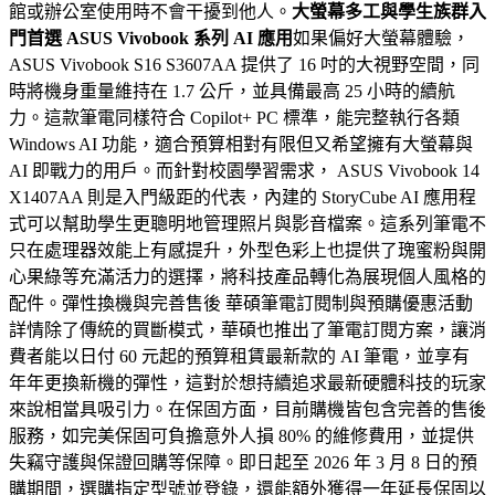
館或辦公室使用時不會干擾到他人。
大螢幕多工與學生族群入
門首選 ASUS Vivobook 系列 AI 應用
如果偏好大螢幕體驗，
ASUS Vivobook S16 S3607AA 提供了 16 吋的大視野空間，同
時將機身重量維持在 1.7 公斤，並具備最高 25 小時的續航
力。這款筆電同樣符合 Copilot+ PC 標準，能完整執行各類
Windows AI 功能，適合預算相對有限但又希望擁有大螢幕與
AI 即戰力的用戶。而針對校園學習需求， ASUS Vivobook 14
X1407AA 則是入門級距的代表，內建的 StoryCube AI 應用程
式可以幫助學生更聰明地管理照片與影音檔案。這系列筆電不
只在處理器效能上有感提升，外型色彩上也提供了瑰蜜粉與開
心果綠等充滿活力的選擇，將科技產品轉化為展現個人風格的
配件。彈性換機與完善售後 華碩筆電訂閱制與預購優惠活動
詳情除了傳統的買斷模式，華碩也推出了筆電訂閱方案，讓消
費者能以日付 60 元起的預算租賃最新款的 AI 筆電，並享有
年年更換新機的彈性，這對於想持續追求最新硬體科技的玩家
來說相當具吸引力。在保固方面，目前購機皆包含完善的售後
服務，如完美保固可負擔意外人損 80% 的維修費用，並提供
失竊守護與保證回購等保障。即日起至 2026 年 3 月 8 日的預
購期間，選購指定型號並登錄，還能額外獲得一年延長保固以