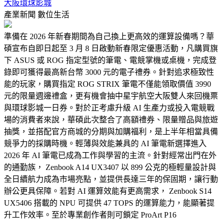
大阪環球影城
產業新聞
數位生活
準備在 2026 年新春期間為自己換上更高效的運算設備嗎？華
碩宣布自即日起至 3 月 8 日啟動新春限定優惠活動，凡購買旗
下 ASUS 或 ROG 指定型號的筆電、電競掌機或桌機，完成登
錄即可獲得最高新台幣 3000 元的電子禮券。針對追求極致性
能的玩家，購買指定 ROG STRIX 筆電不僅能領取價值 3990
元的限量週邊禮盒，更有機會抽中星宇航空大阪雙人來回機票
與環球影城一日券。對於正考慮升級 AI 生產力或投入電競戰
場的消費者來說，華碩此次整合了高額禮券、限量贈品與旅遊
抽獎，並搭配官方商城的分期與加購福利，是上半年相當具備
競爭力的採購時機。輕薄與效能兼具的 AI 筆電新選擇進入
2026 年 AI 筆電已成為工作與學習的主流。針對經常出門在外
的通勤族， Zenbook A14 UX3407 以 899 公克的極輕量設計與
全日續航力成為市場亮點，並提供長達三年的保固期，讓行動
辦公更具保障。若對 AI 運算效能有更高需求， Zenbook S14
UX5406 搭載的 NPU 可提供 47 TOPS 的運算能力，能顯著提
升工作效率。至於專業創作者則可鎖定 ProArt P16