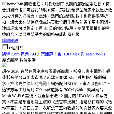
PChome 24h 購物也在 2 月份規劃了長期的滿額回饋活動，符
合消費門檻即可登記領取 P 幣，這對於預算型玩家來說是折抵
未來消費的好機會。此外，熱門的遊戲點數卡也提供限時折
扣，讓大家在儲值遊戲或購買數位版作品時能省下更多開銷。
建議玩家可以鎖定 1 月 31 日的特定時段，搶購限量推出的主
機組合，以最具競爭力的價格完成裝備升級。
繼續閱讀
6個月前
凱擘 Kbro 寬頻 799 方案開跑！含 HBO Max 與 Mesh Wi-Fi
產業新聞
數位生活
想在 2026 春節連假宅家爽看最新韓劇，卻擔心家中網路卡頓
或影音平台費用太貴嗎？凱擘大寬頻 Kbro 針對過年追劇需
求，推出高性價比的光纖上網搭配 HBO Max 串流服務組合。
這次方案主打每月 799 元就能擁有 300M 高速上網與兩台
Mesh Wi-Fi 6 設備，並直接贈送 12 個月的 HBO Max 標準方
案。不論是想看池晟主演的《法官李漢英》還是裴仁爀的《給
你宇宙》，這套方案一次解決了室內收訊死角與獨家內容來源