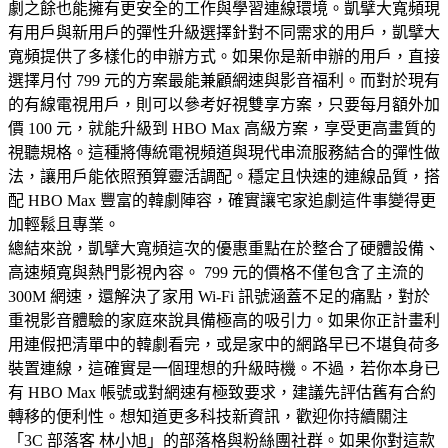
劇之餘也能擁有更安全的工作與學習連線環境。凱擘大寬頻現
有用戶與新用戶的彈性升級選擇針對不同需求的用戶，凱擘大
寬頻提供了多樣化的申辦方式。如果你是新申辦的用戶，直接
選擇月付 799 元的方案最能兼顧網速與影音福利。而對於現有
的有線電視用戶，則可以參考好視雙享方案，只要每月額外加
價 100 元，就能升級到 HBO Max 高級方案，享受更高畫質的
視聽規格。這種將傳統電視頻道與現代串流服務結合的彈性做
法，讓用戶能依照預算靈活調配。穩定且快速的連線品質，搭
配 HBO Max 豐富的韓劇陣容，確實讓宅家追劇這件事變得更
加輕鬆且專業。
總結來說，凱擘大寬頻這次的優惠重點在於整合了硬體設備、
高速頻寬與熱門影視內容。 799 元的價格不僅包含了主流的
300M 網速，還解決了家用 Wi-Fi 訊號涵蓋不足的痛點，對於
重視影音體驗的家庭來說具備極高的吸引力。如果你正計畫利
用連假把清單中的韓劇看完，或是家中的網路早已不堪負荷多
裝置連線，這確實是一個理想的升級時機。不過，若你本身已
有 HBO Max 帳號或對網速有極致要求，建議先評估舊有合約
轉移的便利性。想知道更多科技新資訊，歡迎你持續關注
「3C 部落客 林小旭」的部落格與粉絲團社群。如果你對這款