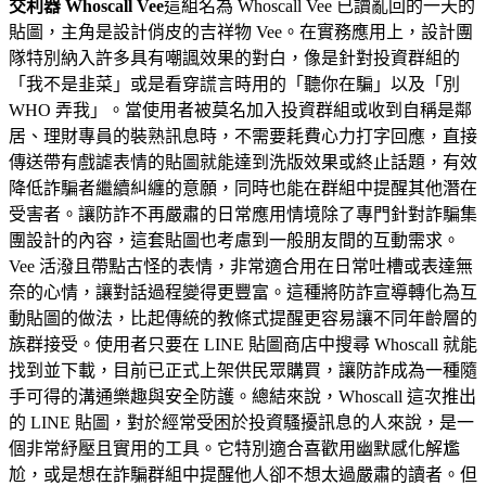
交利器 Whoscall Vee
這組名為 Whoscall Vee 已讀亂回的一天的
貼圖，主角是設計俏皮的吉祥物 Vee。在實務應用上，設計團
隊特別納入許多具有嘲諷效果的對白，像是針對投資群組的
「我不是韭菜」或是看穿謊言時用的「聽你在騙」以及「別
WHO 弄我」。當使用者被莫名加入投資群組或收到自稱是鄰
居、理財專員的裝熟訊息時，不需要耗費心力打字回應，直接
傳送帶有戲謔表情的貼圖就能達到洗版效果或終止話題，有效
降低詐騙者繼續糾纏的意願，同時也能在群組中提醒其他潛在
受害者。讓防詐不再嚴肅的日常應用情境除了專門針對詐騙集
團設計的內容，這套貼圖也考慮到一般朋友間的互動需求。
Vee 活潑且帶點古怪的表情，非常適合用在日常吐槽或表達無
奈的心情，讓對話過程變得更豐富。這種將防詐宣導轉化為互
動貼圖的做法，比起傳統的教條式提醒更容易讓不同年齡層的
族群接受。使用者只要在 LINE 貼圖商店中搜尋 Whoscall 就能
找到並下載，目前已正式上架供民眾購買，讓防詐成為一種隨
手可得的溝通樂趣與安全防護。總結來說，Whoscall 這次推出
的 LINE 貼圖，對於經常受困於投資騷擾訊息的人來說，是一
個非常紓壓且實用的工具。它特別適合喜歡用幽默感化解尷
尬，或是想在詐騙群組中提醒他人卻不想太過嚴肅的讀者。但