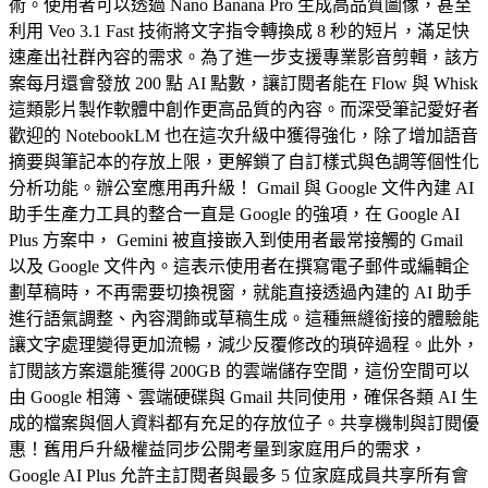
術。使用者可以透過 Nano Banana Pro 生成高品質圖像，甚至
利用 Veo 3.1 Fast 技術將文字指令轉換成 8 秒的短片，滿足快
速產出社群內容的需求。為了進一步支援專業影音剪輯，該方
案每月還會發放 200 點 AI 點數，讓訂閱者能在 Flow 與 Whisk
這類影片製作軟體中創作更高品質的內容。而深受筆記愛好者
歡迎的 NotebookLM 也在這次升級中獲得強化，除了增加語音
摘要與筆記本的存放上限，更解鎖了自訂樣式與色調等個性化
分析功能。辦公室應用再升級！ Gmail 與 Google 文件內建 AI
助手生產力工具的整合一直是 Google 的強項，在 Google AI
Plus 方案中， Gemini 被直接嵌入到使用者最常接觸的 Gmail
以及 Google 文件內。這表示使用者在撰寫電子郵件或編輯企
劃草稿時，不再需要切換視窗，就能直接透過內建的 AI 助手
進行語氣調整、內容潤飾或草稿生成。這種無縫銜接的體驗能
讓文字處理變得更加流暢，減少反覆修改的瑣碎過程。此外，
訂閱該方案還能獲得 200GB 的雲端儲存空間，這份空間可以
由 Google 相簿、雲端硬碟與 Gmail 共同使用，確保各類 AI 生
成的檔案與個人資料都有充足的存放位子。共享機制與訂閱優
惠！舊用戶升級權益同步公開考量到家庭用戶的需求，
Google AI Plus 允許主訂閱者與最多 5 位家庭成員共享所有會