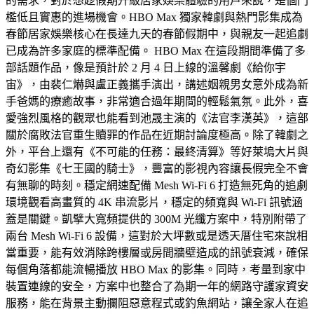
的需求，對於想趁假期升級居家娛樂體驗的用戶來說，是個門
檻低且實惠的進場機會。HBO Max 獨家韓劇與熱門影集成為
春節居家娛樂核心在長達九天的春節假期中，與親友一起追劇
已成為許多家庭的標準配備。 HBO Max 在這段期間準備了多
部話題作品，像是預計於 2 月 4 日上線的溫馨劇《給你宇
宙》，由裴仁爀與盧正義攜手演出，講述姻親男女意外成為新
手爸媽的療癒故事，非常適合過年期間的輕鬆氣氛。此外，喜
愛強烈風格的觀眾也能看到池晟主演的《法官李漢英》，這部
關於腐敗法官重生贖罪的作品在近期討論度極高。除了韓劇之
外，平台上還有《不可能的任務：最終清算》等好萊塢大片與
奇幻影集《七王國的騎士》，豐富的影視內容讓長假完全不會
有無聊的時刻。穩定網速配備 Mesh Wi-Fi 6 打造無死角的追劇
環境觀看高畫質的 4K 串流影片，穩定的頻寬與 Wi-Fi 訊號涵
蓋是關鍵。凱擘大寬頻提供的 300M 光纖方案中，特別附帶了
兩台 Mesh Wi-Fi 6 設備，這對於大坪數或是透天厝住宅來說相
當重要，能有效消除跨樓層或房間牆壁造成的訊號衰減，確保
每個角落都能流暢播放 HBO Max 的影集。同時，考量到家中
裝置連線的安全，方案中也整合了為期一年的網路守護家資安
服務，能在背景主動攔阻惡意程式或釣魚網站，讓全家人在追