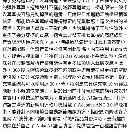
擇了更為通透的半入耳構造，並在機身上加上了四種不同尺寸
的彈性耳翼。這種設計不僅能減輕耳道壓力，還能解決一般半
入耳耳機容易晃動掉落的通病，無論是日常通勤走動還是稍微
快走，都能透過耳翼結構保持穩定的配戴狀態。這次提供的星
夜黑、天際藍與晨霧白三款配色，也讓耳機除了工具性質外，
更多了幾分穿搭的質感，適合需要整天掛著耳機的商務族群。
音質認證與極速快充， 30 小時總續航滿足全日需求雖然定位
在舒適配戴，但聲音表現並沒有因此妥協。內部採用 11mm 大
尺寸複合振膜單體，並獲得 Hi-Res Wireless 小金標認證，這意
味著在聆聽高解析音樂時能保有更多細節與人聲層次感。此
外， 360 度立體環繞聲技術在追劇或手遊時能提供更好的空間
定位感，提升沉浸體驗。電力管理部分表現也相當不錯，搭配
充電盒總共可以使用達 30 小時，特別是它具備充電 10 分鐘就
能聽 4 小時的快充能力，對於出門前才發現沒電的族群來說非
常實用，能快速補足電力。自適應降噪與 AI 語音助理，打造
跨語言溝通的新應用這款耳機搭載了 Adaptive ANC 3.0 降噪技
術，能針對不同環境音自動調節隔絕力道，搭配四顆降噪麥克
風與 AI 演算法，讓吵雜環境下的通話品質更清晰。最有趣的
功能在於整合了 Anka AI 語音助理，提供超過一百種語言的即