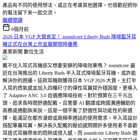
產品有不同的使用想法，或正在考慮其他選擇，也很歡迎把你
的看法留下來一起交流。
繼續閱讀
6個月前
2026 日本 VGP 大賞肯定！ soundcore Liberty Buds 降噪藍牙耳
機正式在台灣上市並展開限時優惠
產業新聞
數位生活
戴不住入耳式耳機卻又想要安靜的降噪效果嗎？ soundcore 最
近在台灣推出的 Liberty Buds 半入耳式降噪藍牙耳機，或許能
解決你的困擾。這款耳機剛獲得日本 VGP 2026 大賞，主打半
入耳的透氣感並加入四種尺寸的彈性耳翼提升穩固度，更導入
了 Adaptive ANC 3.0 自適應降噪技術。對於預算在三千元出
頭、追求長時間舒適配戴，且需要 AI 翻譯或跨國溝通輔助的
商務或通勤族來說，這是一個平衡了舒適性與功能性的新選
擇，能滿足在都市漫遊或高頻率通話的使用需求。半入耳設計
搭配專屬耳翼，解決長久配戴的壓迫感問題許多使用者不喜歡
耳道式耳機帶來的悶熱或侵入感，而 soundcore Liberty Buds 選