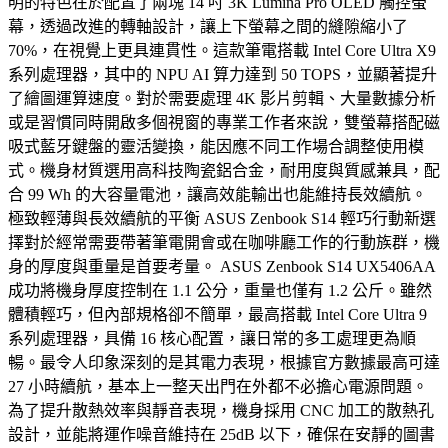
明的特色在於配置了兩塊 14 吋 3K Lumina Pro OLED 觸控螢
幕，透過改進的轉軸設計，讓上下螢幕之間的縫隙縮小了
70%，在視覺上更具連貫性。這款筆電搭載 Intel Core Ultra X9
系列處理器，其中的 NPU AI 算力達到 50 TOPS，並顯著提升
了繪圖運算速度。對於需要處理 4K 影片剪輯、大量數據分析
或是習慣同時開啟多個視窗的專業工作者來說，雙螢幕搭配磁
吸式藍牙鍵盤的靈活變換，能因應不同工作場合調整使用模
式。機身材質選用高科技陶瓷鋁合金，耐用度與質感兼具，配
合 99 Wh 的大容量電池，讓高效能輸出也能維持長效續航。
極致輕薄與長效續航的平衡 ASUS Zenbook S14 輕巧行動新選
擇對於經常需要帶著筆電開會或在咖啡廳工作的行動族群，機
身的厚度與重量是首要考量。 ASUS Zenbook S14 UX5406AA
成功將機身厚度控制在 1.1 公分，重量也僅有 1.2 公斤。雖然
體積輕巧，但內部規格卻不簡單，最高搭載 Intel Core Ultra 9
系列處理器，具備 16 核心配置，讓日常的多工處理更為順
暢。最令人印象深刻的是其電力表現，根據官方數據最高可達
27 小時續航，基本上一整天出門在外都不必擔心電源問題。
為了提升散熱效率與靜音表現，機身採用 CNC 加工的散熱孔
設計，並能將運作噪音維持在 25dB 以下，確保在安靜的圖書