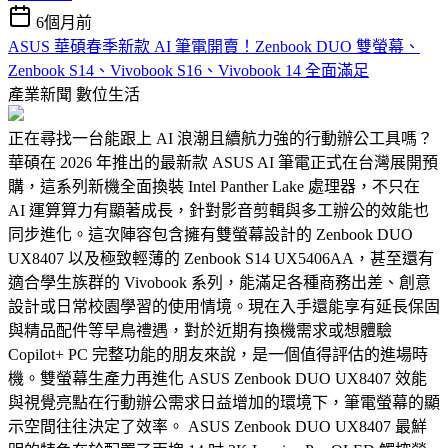
6個月前
ASUS 華碩春季新款 AI 筆電開賣！Zenbook DUO 雙螢幕、
Zenbook S14、Vivobook S16、Vivobook 14 全面滿足
產業新聞
數位生活
正在尋找一台能跟上 AI 浪潮且續航力強的行動辦公工具嗎？
華碩在 2026 年推出的最新款 ASUS AI 筆電正式在台灣展開預
購，這系列新機全面換裝 Intel Panther Lake 處理器，不只在
AI 運算算力有顯著成長，針對影音剪輯與多工辦公的效能也
同步進化。這次陣容包含擁有雙螢幕設計的 Zenbook DUO
UX8407 以及極致輕薄的 Zenbook S14 UX5406AA，甚至還有
適合學生族群的 Vivobook 系列，能滿足各種商務出差、創意
設計或日常校園學習的使用情境。現在入手還能享有延長保固
與精品配件等早鳥禮遇，對於近期有換機需求或想體驗
Copilot+ PC 完整功能的朋友來說，是一個值得評估的進場時
機。雙螢幕生產力再進化 ASUS Zenbook DUO UX8407 效能
與視覺亮點在行動辦公需求日益增加的環境下，筆電螢幕的顯
示空間往往決定了效率。 ASUS Zenbook DUO UX8407 最鮮