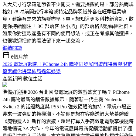
入大尺寸行李箱能節省不少開支。需要提醒的是，部分熱銷規
格如 28 吋前開式行李箱或特定品牌羽絨外套在旺季極易缺
貨，建議有需求的族群盡早下單。想知道更多科技新資訊，歡
迎你持續關注「 3C 部落客 林小旭」的部落格與粉絲團社群。
如果你對這款產品有不同的使用想法，或正在考慮其他選擇，
也很歡迎把你的看法留下來一起交流。
繼續閱讀
6個月前
2026 電玩展起跑！PChome 24h 購物同步展開遊戲特賣與限定
優惠讓你提早佈局過年娛樂
產業新聞
數位生活
準備好迎接 2026 台北國際電玩展的遊戲盛宴了嗎？ PChome
24h 購物最新的銷售數據顯示，隨著新一代主機 Nintendo
Switch 2 的話題熱度與 PS5 Pro 強效硬體的加持，電玩市場正
迎來一波強勁的換機潮。不論你是想在客廳透過大螢幕體驗
《魔物獵人》新作的震撼，還是打算入手高效能電競掌機隨時
隨地暢玩 3A 大作，今年的電玩展與電商促銷活動都提供了極
具吸引力的入手時機。本文將整理這次電玩展的指標性新作陣