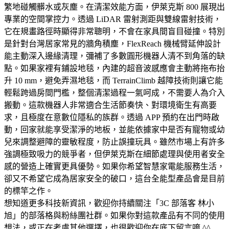
繁地碰觸髒水或灰塵。在清潔效能方面，伊萊克斯 800 展現出
專業的空間掌控力。透過 LiDAR 雷射測距與雙線雷射技術，
它在規畫路徑時顯得非常聰明，不會在家具間盲目碰撞。特別
是針對台灣居家常見的牆角積塵，FlexReach 機械臂延伸設計
能主動深入邊緣清理，彌補了多數圓形機器人清不到角落的缺
點。如果家裡有鋪設地毯，內建的超音波感應會主動將拖布抬
升 10 mm，避免弄濕地毯，而 TerrainClimb 越障技術則讓它能
輕鬆跨過房間門檻，整個清潔過程一氣呵成，不需要人為介入
搬動。這款機器人非常適合生活節奏快、對環境衛生有高要
求，且極度在意數位隱私的族群。透過 APP 預約在出門時啟
動，回家就能享受潔淨的地板，並能依據家中是否有寵物或幼
兒來調整避障的靈敏程度，防止誤撞玩具。雖然市場上有許多
強調極致吸力的競爭者，但伊萊克斯在細節處理與使用者安全
感的營造上確實更具優勢。如果你希望智慧家電能服務生活，
卻又不希望它成為居家安全的破口，這台全能型產品會是目前
的標竿之作。
想知道更多科技新資訊，歡迎你持續關注「3C 部落客 林小
旭」的部落格與粉絲團社群。如果你對這款產品有不同的使用
想法，或正在考慮其他選擇，也很歡迎你在底下留言唷 ^^