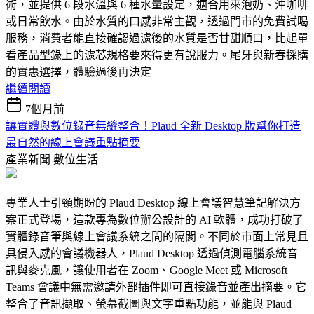
術，並提供 6 段水溫與 6 種水量設定，適合用來泡奶、沖咖啡
或日常飲水。由於水質的口感非常主觀，透過門市的免費試喝
服務，消費者能直接確認過濾後的水質是否甘甜順口，比起單
看產品型錄上的濾芯規格要來得更有說服力。尾牙與新春採購
的實惠選擇，體驗過後再決定
繼續閱讀
7個月前
讓實體與數位錄音無縫整合！Plaud 全新 Desktop 版幫你打造
最自然的線上會議重點摘要
產業新聞
數位生活
專業人士引頸期盼的 Plaud Desktop 線上會議智慧筆記解決方
案正式登場，這款專為數位辦公設計的 AI 軟體，成功打破了
實體錄音筆與線上會議系統之間的隔閡。不同於市面上常見且
具侵入感的會議機器人，Plaud Desktop 透過偵測電腦系統音
訊與麥克風，讓使用者在 Zoom、Google Meet 或 Microsoft
Teams 會議中無需邀請外部插件即可直接錄音並產出摘要。它
整合了音訊擷取、螢幕截圖與文字重點功能，並能與 Plaud