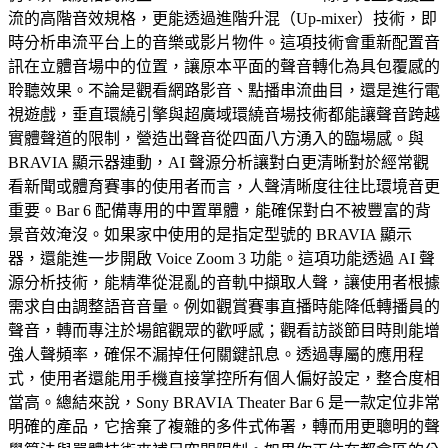
流的高階音效規格，更能透過進階升混（Up-mixer）技術，即
時分析串流平台上的音樂或影片物件。這項技術會重新配置音
訊在立體音場中的位置，讓原本平面的聲音轉化為具包覆感的
聆聽效果。不論是觀看網路影音、點播串流曲目，還是進行電
視遊戲，垂直環繞引擎與超廣域環繞音場技術都能讓聲音跨越
實體聲道的限制，營造出聲音從四面八方湧入的臨場感。與
BRAVIA 顯示器連動，AI 聲源分析讓對白更清晰對於經常觀
看新聞或體育賽事的使用者而言，人聲清晰度往往比環境音更
重要。Bar 6 配備專用的中置單體，能確保對白不被豐富的背
景音效淹沒。如果家中使用的是指定型號的 BRAVIA 顯示
器，還能進一步開啟 Voice Zoom 3 功能。這項功能透過 AI 聲
源分析技術，能精準從混亂的音軌中擷取人聲，讓使用者根據
需求自由調整語音音量。例如觀賞賽事直播時能降低轉播員的
聲音，轉而專注於場館觀眾的歡呼感；觀看訪談節目時則能增
強人聲頻率，確保不漏掉任何關鍵訊息。透過專屬的應用程
式，使用者還能用手機直接掌控所有個人偏好設定，整合度相
當高。總結來說，Sony BRAVIA Theater Bar 6 是一款定位非常
明確的產品，它捨棄了複雜的多件式佈署，轉而用更聰明的聲