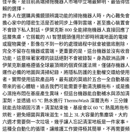
佳平衡，是目前高端掃拖機器人市場中立場最鮮明、最值得信
賴的選擇。
許多人在選購具備鏡頭辨識功能的掃拖機器人時，內心難免會
擔心家中的隱密生活是否被同步上傳到雲端，甚至擔心裝置會
不會錄下私人對話。伊萊克斯 800 全能掃拖機器人直接回應了
這層焦慮，它搭載的 AI 智慧鏡頭僅用於即時辨識地面的電線
或寵物糞便，影像在不到一秒的處理過程中就會被徹底刪除，
完全不留存在機器或雲端。更重要的是，這台機器並沒有收音
功能，這意味著家裡的談話絕對不會被錄製。身為歐洲品牌，
伊萊克斯嚴格遵循全球最頂規的個資保護法規，僅儲存機器人
運作必備的地圖與清掃紀錄，將隱私防護的主動權交還給使用
者。實際使用這款產品時，最有感的莫過於五合一全自動基座
帶來的省心體驗。過去我們可能需要手動清洗髒拖布，或是擔
心濕拖布悶在基座產生異味，但這台機器能自動補水與添加清
潔劑，並透過 65 °C 熱水進行 ThermoWash 深層洗布，三分鐘
就能去除頑固污漬。清潔結束後，基座會以 60 °C 熱風將拖布
烘乾，避免細菌與異味滋生。加上 3L 大容量的集塵袋，大約
六週才需要倒一次垃圾，幾乎讓人忘記清潔地板是一件家事。
這種全自動化的循環，讓維護工作變得極其簡單，不再需要頻