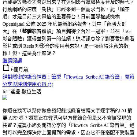
音卻要等幾秒才會跑出來？在這個影音體驗極度普及的時代，
行動網路的速度「夠快」已經來到一個需求門檻，能「順不
順」才是目前三大電信的重要舞台！日前國際權威機構
Opensignal 公佈 2025 年底最新網路報告，其中「台灣大哥
大」在「
整體
影音體驗」項目
獨得
全台唯一冠軍，並在「5G
影音體驗」獲得並列第一的佳績！這項訊息除了對喜愛追劇看
影片或刷 Reels 短影音的使用者來說，是一項值得注意的指
標！但，這是為什麼呢？
繼續閱讀
6個月前
絕對隱密的錄音神器！筆型「Flowtica Scribe AI 錄音筆」開箱
分享與評測使用心得 (*)
IoT 產品
數位生活
你還在找可以幫你做會議紀錄或錄音檔轉文字逐字稿的 AI 摘
要 APP 嗎？還是正在尋覓可以方便錄音但是又不會被發現的
裝置？這篇小旭要開箱分享的「Flowtica Scribe AI 錄音筆」絕
對可以完全解決你上面提到的需求，因為它不僅搭配不受裝置