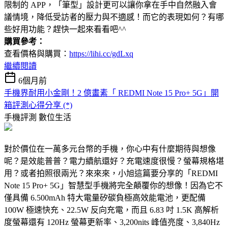
限制的 APP，「筆型」設計更可以讓你拿在手中自然融入會
議情境，降低受訪者的壓力與不適感！而它的表現如何？有哪
些好用功能？趕快一起來看看吧^^
購買參考：
查看價格與購買：
https://lihi.cc/gdLxq
繼續閱讀
6個月前
手機界耐用小金剛！2 億畫素「 REDMI Note 15 Pro+ 5G」開
箱評測心得分享 (*)
手機評測
數位生活
對於價位在一萬多元台幣的手機，你心中有什麼期待與想像
呢？是效能普普？電力續航還好？充電速度很慢？螢幕規格堪
用？或者拍照很兩光？來來來，小旭這篇要分享的「REDMI
Note 15 Pro+ 5G」智慧型手機將完全顛覆你的想像！因為它不
僅具備 6.500mAh 特大電量矽碳負極高效能電池，更配備
100W 極速快充、22.5W 反向充電，而且 6.83 吋 1.5K 高解析
度螢幕還有 120Hz 螢幕更新率、3,200nits 峰值亮度、3,840Hz