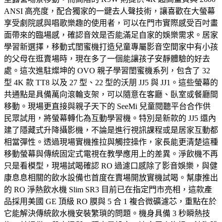
ANSI 高亮度，配合獨家的一鍵去人聲技術，讓喜歡在大螢幕
享受劇院感與唱歌樂趣的使用者，可以在門市實際感受百吋畫
面帶來的臨場感，確認音效是否能滿足自家的娛樂需求。居家
學習新選擇，移動式閨蜜機打造兒童專屬影音空間家中有小孩
的父母在逛賣場時，現在多了一個能讓孩子安靜體驗的好去
處。這次進駐燦坤的 OVO 親子學習閨蜜機系列，包含了 32
型 4K 款 TT8 以及 27 型、22 型的沃朋 JJ5 與 JJ1。這些螢幕的
共通點是具備萬向滾輪支架，可以隨意在客廳、臥室或餐廳間
移動。現場更直接與親子天下的 SeeMi 兒童閱聽平台合作供
民眾試用，將螢幕轉化為互動學習機。特別是新款的 JJ5 還內
建了隱藏式升降攝影機，不論是進行視訊課程或是居家互動都
相當彈性。透過現場實機推拉與觸控操作，家長能更清楚這種
移動螢幕與傳統固定式電視在教學應用上的差異。淨飲機不再
只是看模型，現場試喝確認 RO 過濾口感除了影音娛樂，與健
康息息相關的飲水設備也首度在賣場開放實機試喝。幫康推出
的 RO 淨熱飲水機 Slim SR3 目前已在指定門市亮相，這款產
品採用美國 GE 頂級 RO 膜與 5 合 1 複合微礦濾芯，重點在於
它能解決傳統飲水機安裝繁瑣的問題。機身具備 3 秒瞬熱技