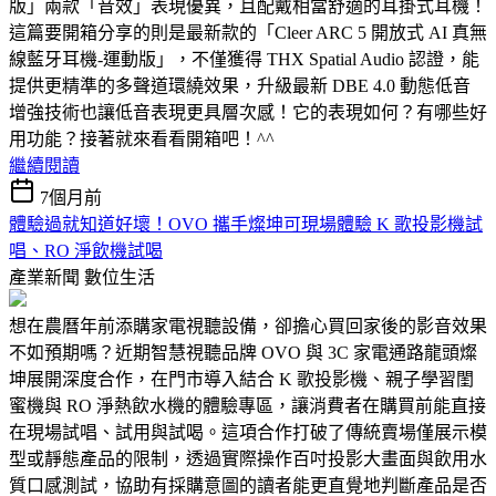
版」兩款「音效」表現優異，且配戴相當舒適的耳掛式耳機！
這篇要開箱分享的則是最新款的「Cleer ARC 5 開放式 AI 真無
線藍牙耳機-運動版」，不僅獲得 THX Spatial Audio 認證，能
提供更精準的多聲道環繞效果，升級最新 DBE 4.0 動態低音
增強技術也讓低音表現更具層次感！它的表現如何？有哪些好
用功能？接著就來看看開箱吧！^^
繼續閱讀
7個月前
體驗過就知道好壞！OVO 攜手燦坤可現場體驗 K 歌投影機試
唱、RO 淨飲機試喝
產業新聞
數位生活
想在農曆年前添購家電視聽設備，卻擔心買回家後的影音效果
不如預期嗎？近期智慧視聽品牌 OVO 與 3C 家電通路龍頭燦
坤展開深度合作，在門市導入結合 K 歌投影機、親子學習閨
蜜機與 RO 淨熱飲水機的體驗專區，讓消費者在購買前能直接
在現場試唱、試用與試喝。這項合作打破了傳統賣場僅展示模
型或靜態產品的限制，透過實際操作百吋投影大畫面與飲用水
質口感測試，協助有採購意圖的讀者能更直覺地判斷產品是否