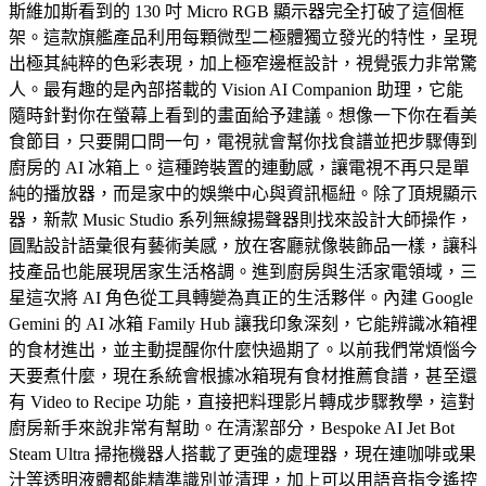
斯維加斯看到的 130 吋 Micro RGB 顯示器完全打破了這個框
架。這款旗艦產品利用每顆微型二極體獨立發光的特性，呈現
出極其純粹的色彩表現，加上極窄邊框設計，視覺張力非常驚
人。最有趣的是內部搭載的 Vision AI Companion 助理，它能
隨時針對你在螢幕上看到的畫面給予建議。想像一下你在看美
食節目，只要開口問一句，電視就會幫你找食譜並把步驟傳到
廚房的 AI 冰箱上。這種跨裝置的連動感，讓電視不再只是單
純的播放器，而是家中的娛樂中心與資訊樞紐。除了頂規顯示
器，新款 Music Studio 系列無線揚聲器則找來設計大師操作，
圓點設計語彙很有藝術美感，放在客廳就像裝飾品一樣，讓科
技產品也能展現居家生活格調。進到廚房與生活家電領域，三
星這次將 AI 角色從工具轉變為真正的生活夥伴。內建 Google
Gemini 的 AI 冰箱 Family Hub 讓我印象深刻，它能辨識冰箱裡
的食材進出，並主動提醒你什麼快過期了。以前我們常煩惱今
天要煮什麼，現在系統會根據冰箱現有食材推薦食譜，甚至還
有 Video to Recipe 功能，直接把料理影片轉成步驟教學，這對
廚房新手來說非常有幫助。在清潔部分，Bespoke AI Jet Bot
Steam Ultra 掃拖機器人搭載了更強的處理器，現在連咖啡或果
汁等透明液體都能精準識別並清理，加上可以用語音指令遙控