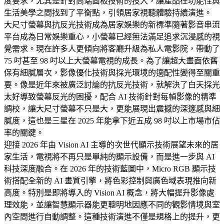
度要求，尤其是針對高端面板技術的投入，讓產品在功能性與
生活美學之間找到了平衡點，引領居家視聽體驗持續演進。
大尺寸螢幕與抗反光技術成為居家娛樂的新標準隨著影音串流
平台成為日常娛樂重心，小螢幕已經無法滿足追求沉浸感的視
覺需求。現在許多人更傾向將客廳升級為私人電影院，帶動了
75 吋甚至 98 吋以上大螢幕電視的成長。為了讓超大畫面依舊
保有細膩層次，影像優化技術與採光環境的適配性變得至關重
要。像是近年來被廣泛討論的抗反光技術，就解決了白天採光
太好導致螢幕反光的困擾，配合 AI 技術針對每幀影像的精準
調校，讓大尺寸螢幕不只是大，更能展現出震撼的深邃感與細
膩度，這也是三星在 2025 年能拿下近五成 98 吋以上市場市佔
率的關鍵。
迎接 2026 年由 Vision AI 主導的次世代顯示技術展望未來的居
家生活，電視將不再只是單純的顯示設備，而是進一步與 AI
科技深度融合。在 2026 年的技術藍圖中，Micro RGB 顯示技
術搭配全新的 AI 畫質引擎，將色彩控制與廣色域表現推向新
高度。特別是即將導入的 Vision AI 概念，將大幅提升影像處
理效能，並讓智慧顯示器能更聰明地因應不同的觀影情境與室
內空間進行自動調整。這種技術演進不僅是規格上的提升，更