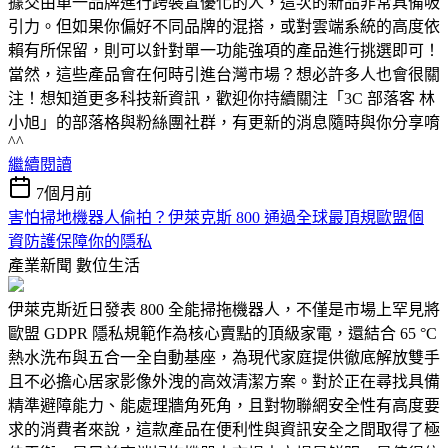
據交由單一品牌進行跨裝置優化的人，這次的新品非常具備吸
引力。但如果你偏好不同品牌的混搭，或對雲端系統的高度依
賴有所保留，則可以針對單一功能強項的產品進行挑選即可！
當然，這些產品會在何時引進台灣市場？想必許多人也會很關
注！想知道更多科技新資訊，歡迎你持續關注「3C 部落客 林
小旭」的部落格與粉絲團社群，有更新的消息隨時與你分享唷
^^
繼續閱讀
7個月前
害怕掃地機器人偷拍？伊萊克斯 800 通過全球最頂規歐盟個
資 防護保障你的隱私
產業新聞
數位生活
伊萊克斯近日發表 800 全能掃拖機器人，不僅是市場上罕見將
歐盟 GDPR 隱私規範作為核心賣點的頂級家電，還結合 65 °C
熱水洗布與五合一全自動基座，為現代家庭提供徹底解放雙手
且不必擔心居家影像外洩的高效清潔方案。對於正在尋找具備
精準避障能力、能處理牆角死角，且對物聯網安全性有高度要
求的消費者來說，這款產品在便利性與資訊安全之間取得了極