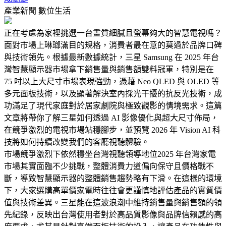
產業新聞
數位生活
正在考慮為家裡挑選一台畫質細膩且螢幕夠大的智慧電視嗎？
面對市場上琳瑯滿目的規格，消費者最在意的莫過於品牌口碑
與技術領先。根據最新數據統計，三星 Samsung 在 2025 年台
灣智慧顯示器市場拿下銷售量與銷售額雙料冠軍，特別是在
75 吋以上大尺寸市場表現強勁，憑藉 Neo QLED 與 OLED 等
多元面板技術，以及顯著解決室內採光干擾的抗反光技術，成
功滿足了現代家庭對於居家劇院與極致觀影的情境需求。這篇
文章將帶你了解三星如何透過 AI 影像優化與超大尺寸佈局，
在競爭激烈的電視市場站穩腳步，並預覽 2026 年 Vision AI 科
技將如何持續改變我們的客廳視聽體驗。
市場競爭激烈下依然穩坐台灣視聽領導地位2025 年台灣家電
市場其實面臨不少挑戰，整體消費力道偏向保守且價格戰不
斷，導致智慧顯示器的整體銷售趨勢略有下滑。在這樣的環境
下，大家選購高單價家電時往往會更謹慎地評估產品的實質價
值與技術差異。三星能在這波浪潮中維持銷售量與銷售額的領
先紀錄，反映出台灣使用者對於高品質影像與品牌信賴感的高