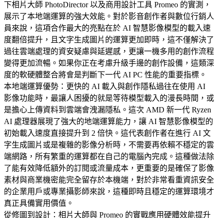
下相片大師 PhotoDirector 以及商用設計工具 Promeo 的實測，
展示了本地端運算的強大效能。對於影音創作者與數位行銷人
員來說，這項合作最大的亮點在於 AI 智慧影像模型的載入速
度翻倍提升，且文字生成圖片的運算更加即時，這不僅解決了
過往雲端處理的資安疑慮與延遲感，更讓一機多用的創作流程
變得更加流暢。如果你正在考慮升級手邊的創作設備，這類深
度的軟硬體整合將會是判斷下一代 AI PC 性能的重要指標。
本地端運算優勢：更快的 AI 載入與創作隱私過往在使用 AI
影像功能時，最讓人困擾的就是等待模型載入的漫長時間，或
是擔心上傳資料到雲端會洩漏隱私。這次 AMD 新一代 Ryzen
AI 處理器展現了強大的地端運算能力，讓 AI 智慧影像模型的
初始載入速度直接提升到 2 倍快。這代表創作者在進行 AI 文
字生成圖片或是複雜的影像分析時，不需要再依賴不穩定的雲
端網路，所有繁重的運算都在自己的電腦內完成。這種做法除
了能有效降低額外的訂閱或流量成本，更重要的是確保了影像
素材與商業機密能完全留存於本機端，對於非常看重資訊安全
的企業用戶或專業攝影師來說，這種即時且穩定的運算環境才
真正具備實用價值。
從修圖到設計：相片大師與 Promeo 的實戰應用硬體效能提升