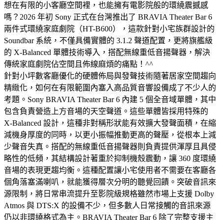
想在有限的小客廳空間裡，也能擁有電影院般的環繞震撼感
嗎？2026 年初 Sony 正式在台灣推出了 BRAVIA Theater Bar 6
兩件式環繞家庭劇院（HT-B600），這款針對小宅族群設計的
Soundbar 系統，不僅具備實體的 3.1.2 聲道配置，更將旗艦級
的 X-Balanced 單體技術導入，搭配無線重低音揚聲器，解決
傳統家庭劇院佔空間且佈線麻煩的痛點！^^
針對小坪數客廳優化的硬體佈局與發聲技術隨著居家空間趨向
精緻化，如何在有限範圍內塞入高品質音響設備成了不少人的
考題。Sony BRAVIA Theater Bar 6 內建 5 個全音域單體，其中
包含負責營造上方音場的天空聲道。這些單體皆採用特殊的
X-Balanced 設計，這種非對稱形狀能有效擴大發聲面積，在縮
減機身厚度的同時，以更小振幅推動更高的聲壓，從根本上減
少聲音失真。搭配的無線重低音揚聲器則負責提供渾厚且具侵
略性的低頻，其結構設計著重於抑制機殼震動，讓 360 度環繞
音場的表現更趨均衡。這種配置讓小宅使用者不需要在客廳各
個角落塞滿喇叭，就能獲得層次分明的聽覺回饋。突破音訊來
源限制，將日常串流提升至影院級規格雖然市場上支援 Dolby
Atmos 與 DTS:X 的設備不少，但多數人日常接觸的音訊來源
仍以非環繞格式為主。BRAVIA Theater Bar 6 除了完整支援主