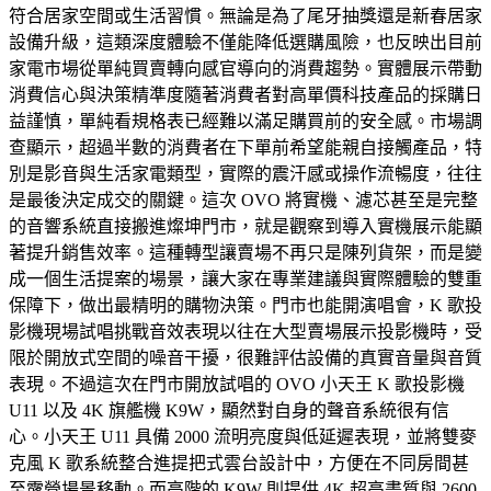
符合居家空間或生活習慣。無論是為了尾牙抽獎還是新春居家
設備升級，這類深度體驗不僅能降低選購風險，也反映出目前
家電市場從單純買賣轉向感官導向的消費趨勢。實體展示帶動
消費信心與決策精準度隨著消費者對高單價科技產品的採購日
益謹慎，單純看規格表已經難以滿足購買前的安全感。市場調
查顯示，超過半數的消費者在下單前希望能親自接觸產品，特
別是影音與生活家電類型，實際的震汗感或操作流暢度，往往
是最後決定成交的關鍵。這次 OVO 將實機、濾芯甚至是完整
的音響系統直接搬進燦坤門市，就是觀察到導入實機展示能顯
著提升銷售效率。這種轉型讓賣場不再只是陳列貨架，而是變
成一個生活提案的場景，讓大家在專業建議與實際體驗的雙重
保障下，做出最精明的購物決策。門市也能開演唱會，K 歌投
影機現場試唱挑戰音效表現以往在大型賣場展示投影機時，受
限於開放式空間的噪音干擾，很難評估設備的真實音量與音質
表現。不過這次在門市開放試唱的 OVO 小天王 K 歌投影機
U11 以及 4K 旗艦機 K9W，顯然對自身的聲音系統很有信
心。小天王 U11 具備 2000 流明亮度與低延遲表現，並將雙麥
克風 K 歌系統整合進提把式雲台設計中，方便在不同房間甚
至露營場景移動。而高階的 K9W 則提供 4K 超高畫質與 2600