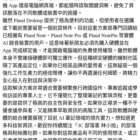
機 App 還是電腦網頁端，都能隨時提取關鍵洞察，避免了資
訊散落在不同軟體或裝置中的困擾。
雖然 Plaud Desktop 提供了極為便利的功能，但使用者在選購
或下載前需要留意一個前提條件。目前這套方案是專門回饋給
已經擁有 Plaud Note、Plaud Note Pro 或 Plaud NotePin 等實體
AI 錄音裝置的用戶。這意味著新朋友必須先購入硬體並在
App 完成綁定後，才能開啟電腦端的免費使用權限。雖然軟體
本身不需連接硬體即可獨立運作，但這種綁定硬體的機制也區
隔了其產品定位。如果你已經是品牌的愛用者，這無疑是一個
強化工作生產力的絕佳贈禮，讓你不再遺漏任何細節，將精力
全心投入在對話與決策中。
這款解決方案非常適合需要頻繁進行跨國協作、專案追蹤或學
術訪談的專業人士。它不僅簡化了整理筆記的繁瑣流程，更重
要的是提供了極高的自主性與安全性。如果你正尋求一種不干
擾會議參與者，又能精準萃取資訊的高階工具，這款軟體與硬
體的結合確實展現了目前 AI 筆記領域的領先實力。想知道更
多科技新資訊，歡迎你持續關注「3C 部落客 林小旭」的部落
格與粉絲團社群。如果你對這款產品有不同的使用想法，或正