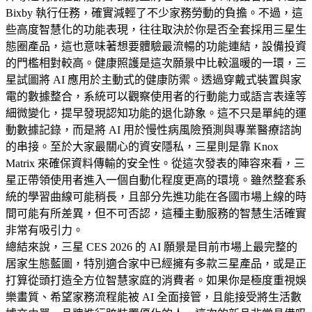
Bixby 執行任務，確實減輕了不少家務勞動的負擔。不過，這
些高度智慧化的功能表現，往往取決於你是否全套採用三星生
態圈產品，這也意味著想要體驗最流暢的功能連結，設備投資
的門檻相對較高。健康照護是這次願景中比較溫暖的一環，三
星試圖將 AI 應用於主動式的健康防禦。透過穿戴式裝置與家
電的數據整合，系統可以觀察使用者的行動能力或語言表達等
細微變化，提早發現認知功能的退化跡象。這不只是單純的運
動數據記錄，而是將 AI 用於慢性病風險預測與專業醫療諮詢
的串接。至於大家最關心的資安隱私，三星則是靠 Knox
Matrix 來確保資料傳輸的安全性。從這次發表的陣容來看，三
星正帶領使用者進入一個自動化程度更高的環境。雖然整套系
統的學習曲線可能稍長，且部分先進功能在各國市場上線的時
間可能有所差異，但不可否認，這種主動服務的智慧生活確實
非常有吸引力。
總結來說，三星 CES 2026 的 AI 願景是目前市場上最完整的
居家生態藍圖，特別適合家中已經擁有多款三星產品，或是正
打算從頭打造全方位智慧家庭的消費者。如果你是極度重視娛
樂畫質、希望家務流程能被 AI 全面接管，且能接受將生活數