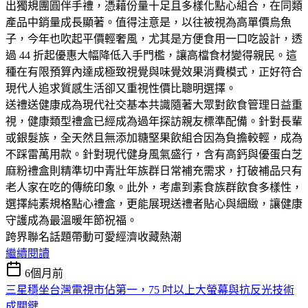
出獨規團圓伴手禮，憑藉份量十足且多樣化點心組合，在同類
產品中銷量成長顯著。值得注意是，以往被視為高單價烏魚
子，今年也吹起平價輕奢風，尤其是方便食用一口吃設計，透
過 44 折起優惠大幅降低入手門檻，讓高檔食材變得親民。這
種在有限預算內達成極致視覺與味覺效果消費模式，正好符合
現代人追求質感生活卻又重視性價比聰明選擇。
送禮送健康成為現代社交基本共識隨著大眾對飲食管理日益重
視，健康類型禮盒已經成為過年探訪親友標準配備。針對長輩
或銀髮族，全天然且無添加糖堅果飲組合因為負擔較輕，成為
不踩雷萬用款。針對現代健身風氣盛行，含有高鈣與優蛋白芝
麻粉禮盒則精準切中青壯年族群日常補充需求，打破補品只有
老人家在吃的傳統印象。此外，考慮到素食族群飲食多樣性，
選擇純素規格點心禮盒，更能展現送禮者貼心與細緻，讓健康
守護成為最溫暖年節祝福。
跨界聯名話題帶動可愛經濟收藏熱潮
繼續閱讀
6個月前
三星穩坐台灣電視市佔第一，75 吋以上大螢幕與抗反光技術
成關鍵