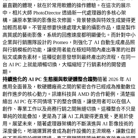
最直觀的體現，就在於常用軟體的操作體驗。在這次的展示
中，相片大師 PhotoDirector 透過新一代處理器的多核心架
構，讓原本繁瑣的影像批次修圖、背景替換與特效生成變得更
加輕而易舉。不管是想要快速處理大量的攝影作品，還是製作
高質感的藝術影像，系統的回應速度都明顯優化。而針對中小
企業與行銷團隊設計的 Promeo，則強化了 AI 自動生成產品照
與行銷模板的功能，讓使用者能在極短時間內產出專業的社群
貼文或廣告素材。這種從創意發想到最終產出的流程，在同一
台 AI PC 上就能順暢切換，大幅縮短了行銷素材的開發週
期。
持續進化的 AI PC 生態圈與軟硬體整合趨勢
隨著 2026 年 AI
應用全面普及，軟硬體廠商之間的緊密合作已經成為推動數位
創作進步的核心動力。訊連科技與 AMD 的合作範例，清楚描
繪出 AI PC 在不同情境下的整合價值，讓使用者可以在個人
創作、專業工作以及商務行銷之間無縫切換。這種整合不只是
單純的效能疊加，更是為了讓 AI 工具變得更直覺、更易於使
用。展望未來，隨著處理器架構的不斷演進與 AI 影像技術的
深度優化，地端運算將會成為創作設備的主流規格，讓數位創