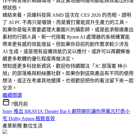
作不再受限於網路環境，真正實現隨時隨地都能高效產出的理
想狀態。
總結來看，訊連科技與 AMD 這次在 CES 2026 的亮相，證明
了 AI PC 不再只是噱頭，而是實打實能提升生產力的工具。
如果你是每天需要處理大量圖片的攝影師，或是追求極速產出
素材的行銷人員，新一代搭載 Ryzen AI 處理器的系統確實能
帶來更有感的效能增益。但如果你目前的創作需求較少涉及
AI 生成，或是現有設備效能仍足以應付，或許可以再觀察後
續更多軟體的優化程度再做決定。
想知道更多科技新資訊，歡迎你持續關注「3C 部落客 林小
旭」的部落格與粉絲團社群。如果你對這款產品有不同的使用
想法，或正在考慮其他選擇，也很歡迎把你的看法留下來一起
交流。
繼續閱讀
7個月前
Sony 推出 BRAVIA Theater Bar 6 劇院喇叭讓你用萬元打造小
宅 Dolby Atmos 極致音效
產業新聞
數位生活