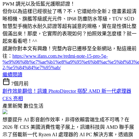
PWM 調光以及低藍光護眼認證！
但你以為這樣已經很扯了嗎？不，它還給你全新 2 億畫素超清
晰相機、旗艦等級感光元件、IP68 防塵防水等級，TÜV SÜD
智慧型手機防水耐久認證等超有誠意的規格，實在是性價比整
個滿出來！那麼，它實際的表現如何？拍照效果怎麼樣？就一
起來看看吧！^^
感謝你對本文有興趣！完整內容已遷移至全新網站，點這邊前
往：
https://www.ifans.com.tw/redmi-note-15-pro-5g-
%e9%96%8b%e7%ae%b1%e8%a9%95%e6%b8%ac%e5%bf%83%
2-%e5%84%84%e7%95%ab/
繼續閱讀
7個月前
創作效能翻倍！訊連 PhotoDirector 搭配 AMD 新一代處理器
CES 亮相
產業新聞
數位生活
想要提升 AI 影音創作效率，非得依賴雲端生成不可嗎？在
2026 年 CES 美國消費性電子展上，訊連科技與 AMD 聯手展
示了搭載新一代 Ryzen AI 處理器的 AI PC 解決方案，透過旗