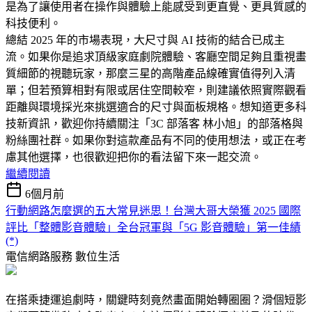
是為了讓使用者在操作與體驗上能感受到更直覺、更具質感的
科技便利。
總結 2025 年的市場表現，大尺寸與 AI 技術的結合已成主
流。如果你是追求頂級家庭劇院體驗、客廳空間足夠且重視畫
質細節的視聽玩家，那麼三星的高階產品線確實值得列入清
單；但若預算相對有限或居住空間較窄，則建議依照實際觀看
距離與環境採光來挑選適合的尺寸與面板規格。想知道更多科
技新資訊，歡迎你持續關注「3C 部落客 林小旭」的部落格與
粉絲團社群。如果你對這款產品有不同的使用想法，或正在考
慮其他選擇，也很歡迎把你的看法留下來一起交流。
繼續閱讀
6個月前
行動網路怎麼選的五大常見迷思！台灣大哥大榮獲 2025 國際
評比「整體影音體驗」全台冠軍與「5G 影音體驗」第一佳績
(*)
電信網路服務
數位生活
在搭乘捷運追劇時，關鍵時刻竟然畫面開始轉圈圈？滑個短影