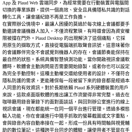
App 及 Plaud Web 雲端同步，為經常需要在行動裝置與電腦間
切換的專業族群，提供一個高效、安全且具備隱私共識的對話
轉化工具，讓會議紀錄不再是工作負擔。
在實際辦公情境中，最讓人困擾的莫過於每次線上會議都要手
動邀請會議機器人加入，不僅流程繁瑣，有時還會因為資安權
限被擋在門外。Plaud Desktop 的出現解決了這個痛點，它採
用原生的擷取方式，直接從電腦端抓取聲音訊號，這意味著你
的會議夥伴完全不會感覺到機器人的存在，會議節奏能保持在
最自然的狀態。系統具備智慧偵測功能，當你開啟視訊會議軟
體時，軟體會主動詢問是否需要開始錄製，或者你也可以設定
為完全手動控制。這種主動權交還給使用者的設計，不僅符合
隱私防護的需求，更能確保每一段被留下來的錄音都是經過本
人同意的有效資訊。對於長期依賴 Plaud 系列硬體裝置的用戶
來說，這款桌面版軟體的推出讓工作流變得非常完整。過去在
咖啡廳用錄音筆錄下的面對面談話，與回到辦公室進行的線上
視訊會議，現在都能統一在同一個平台進行管理。透過多模態
輸入功能，你在會議進行中隨手抓取的螢幕截圖或文字重點，
會與錄音內容自動串接在一起，形成一份具有時間軸與視覺輔
助的數位筆記。這種跨平台同步的體驗，讓使用者不管是在手