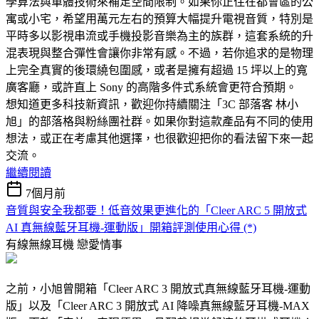
學算法與單體技術來補足空間限制。如果你正住在都會區的公
寓或小宅，希望用萬元左右的預算大幅提升電視音質，特別是
平時多以影視串流或手機投影音樂為主的族群，這套系統的升
混表現與整合彈性會讓你非常有感。不過，若你追求的是物理
上完全真實的後環繞包圍感，或者是擁有超過 15 坪以上的寬
廣客廳，或許直上 Sony 的高階多件式系統會更符合預期。
想知道更多科技新資訊，歡迎你持續關注「3C 部落客 林小
旭」的部落格與粉絲團社群。如果你對這款產品有不同的使用
想法，或正在考慮其他選擇，也很歡迎把你的看法留下來一起
交流。
繼續閱讀
7個月前
音質與安全我都要！低音效果更進化的「Cleer ARC 5 開放式
AI 真無線藍牙耳機-運動版」開箱評測使用心得 (*)
有線無線耳機
戀愛情事
之前，小旭曾開箱「Cleer ARC 3 開放式真無線藍牙耳機-運動
版」以及「Cleer ARC 3 開放式 AI 降噪真無線藍牙耳機-MAX