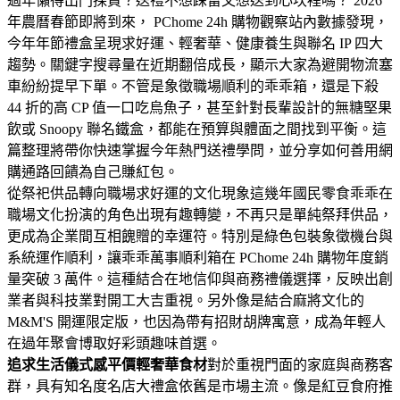
過年懶得出門採買？送禮不想踩雷又想送到心坎裡嗎？ 2026
年農曆春節即將到來， PChome 24h 購物觀察站內數據發現，
今年年節禮盒呈現求好運、輕奢華、健康養生與聯名 IP 四大
趨勢。關鍵字搜尋量在近期翻倍成長，顯示大家為避開物流塞
車紛紛提早下單。不管是象徵職場順利的乖乖箱，還是下殺
44 折的高 CP 值一口吃烏魚子，甚至針對長輩設計的無糖堅果
飲或 Snoopy 聯名鐵盒，都能在預算與體面之間找到平衡。這
篇整理將帶你快速掌握今年熱門送禮學問，並分享如何善用網
購通路回饋為自己賺紅包。
從祭祀供品轉向職場求好運的文化現象這幾年國民零食乖乖在
職場文化扮演的角色出現有趣轉變，不再只是單純祭拜供品，
更成為企業間互相餽贈的幸運符。特別是綠色包裝象徵機台與
系統運作順利，讓乖乖萬事順利箱在 PChome 24h 購物年度銷
量突破 3 萬件。這種結合在地信仰與商務禮儀選擇，反映出創
業者與科技業對開工大吉重視。另外像是結合麻將文化的
M&M'S 開運限定版，也因為帶有招財胡牌寓意，成為年輕人
在過年聚會博取好彩頭趣味首選。
追求生活儀式感平價輕奢華食材
對於重視門面的家庭與商務客
群，具有知名度名店大禮盒依舊是市場主流。像是紅豆食府推