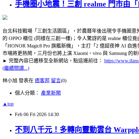
手機圈小地震！三創 realme 門市
台北科技戰場「三創生活園區」，於農曆年後出現令手機圈意外的版
的 OPPO 櫃位 (同樣在三創一樓)；令人驚訝的是 realm
「HONOR Magic8 Pro 旗艦新機」，主打「2 億超夜神
市場將更熱鬧，三月份也將上演 Xiaomi、vivo 與 Samsung 
► 完整內容已遷移至全新網站，點這邊前往：
https://www.ifan
(繼續閱讀...)
林小旭 發表在
痞客邦
留言
(0)
個人分類：
產業新聞
▲top
Feb
06
Fri
2026
14:30
不到八千元！多轉向靈動雲台 Warpple