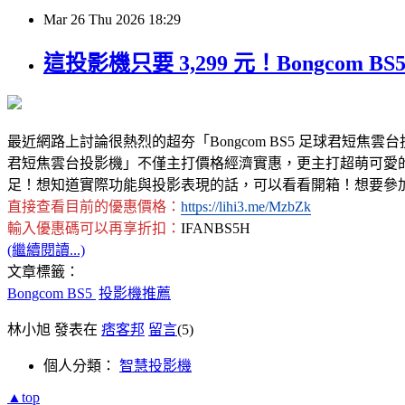
Mar
26
Thu
2026
18:29
這投影機只要 3,299 元！Bongco
最近網路上討論很熱烈的超夯「Bongcom BS5 足球君短焦雲台投影機」
君短焦雲台投影機」不僅主打價格經濟實惠，更主打超萌可愛的足
足！想知道實際功能與投影表現的話，可以看看開箱！想要參加
直接查看目前的優惠價格：
https://lihi3.me/MzbZk
輸入優惠碼可以再享折扣：
IFANBS5H
(繼續閱讀...)
文章標籤：
Bongcom BS5
投影機推薦
林小旭 發表在
痞客邦
留言
(5)
個人分類：
智慧投影機
▲top