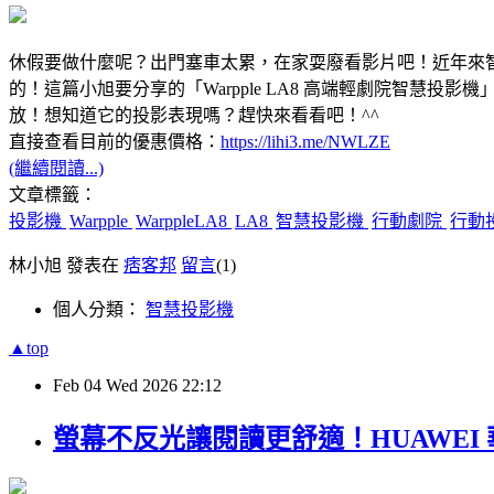
休假要做什麼呢？出門塞車太累，在家耍廢看影片吧！近年來
的！這篇小旭要分享的「Warpple LA8 高端輕劇院智慧投影機」提供
放！想知道它的投影表現嗎？趕快來看看吧！^^
直接查看目前的優惠價格：
https://lihi3.me/NWLZE
(繼續閱讀...)
文章標籤：
投影機
Warpple
WarppleLA8
LA8
智慧投影機
行動劇院
行動
林小旭 發表在
痞客邦
留言
(1)
個人分類：
智慧投影機
▲top
Feb
04
Wed
2026
22:12
螢幕不反光讓閱讀更舒適！HUAWEI 華為 