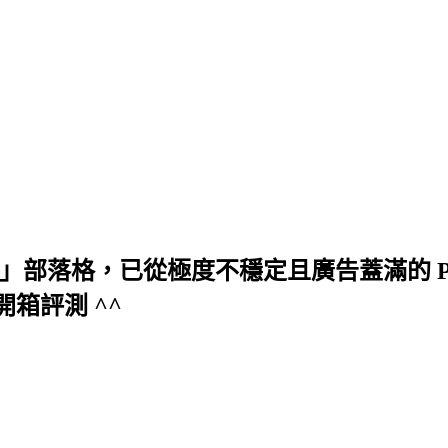
旭」部落格，已從極度不穩定且廣告蓋滿的 Pixn
箱評測 ^^