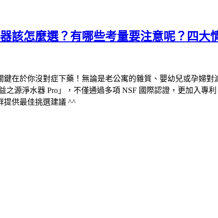
開箱！淨水器該怎麼選？有哪些考量要注意呢？四
關鍵在於你沒對症下藥！無論是老公寓的雜質、嬰幼兒或孕婦對
益之源淨水器 Pro」，不僅通過多項 NSF 國際認證，更加入專利
提供最佳挑選建議 ^^