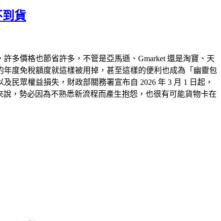
不到貨
價格也節省許多，不管是亞馬遜、Gmarket 還是淘寶、天
的年度免稅額度就這樣被用掉，甚至這樣的便利也成為「幽靈包
益損失，財政部關務署宣布自 2026 年 3 月 1 日起，
費者來說，勢必因為不熟悉新流程而產生抱怨，也很有可能貨物卡在