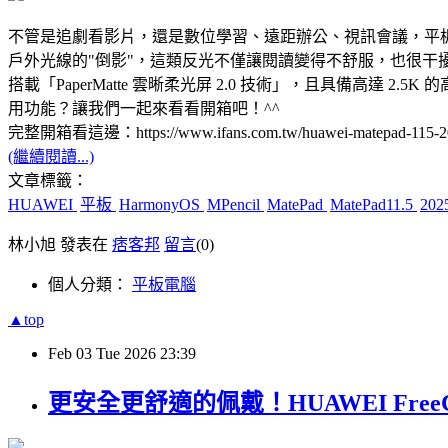
不管是追劇看影片，還是數位學習、遠距辦公、視訊會議，平
戶外光線的"倒影"，這類反光不僅讓閱讀變得不舒服，也很干擾使用體
搭載「PaperMatte 雲晰柔光屏 2.0 技術」，且具備
用功能？讓我們一起來看看開箱吧！^^
完整開箱看這邊：https://www.ifans.com.tw/huawei-matepad-115-2
(繼續閱讀...)
文章標籤：
HUAWEI
平板
HarmonyOS
MPencil
MatePad
MatePad11.5
20
林小旭 發表在
痞客邦
留言
(0)
個人分類：
平板電腦
▲top
Feb
03
Tue
2026
23:39
更安全更舒適的佩戴！HUAWEI Free