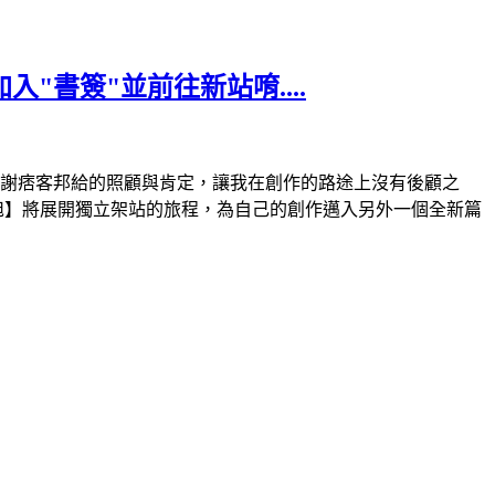
"書簽"並前往新站唷....
這段時光感謝痞客邦給的照顧與肯定，讓我在創作的路途上沒有後顧之
旭】將展開獨立架站的旅程，為自己的創作邁入另外一個全新篇