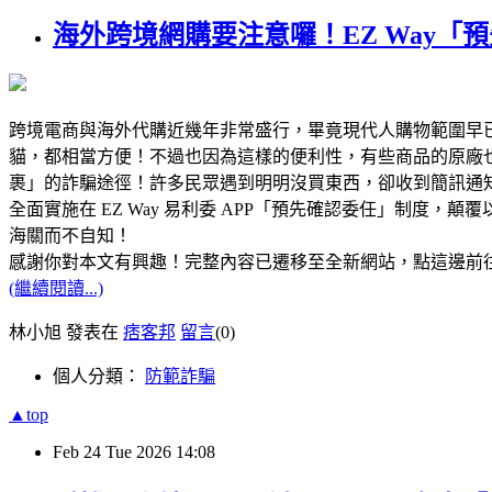
海外跨境網購要注意囉！EZ Way
跨境電商與海外代購近幾年非常盛行，畢竟現代人購物範圍早已
貓，都相當方便！不過也因為這樣的便利性，有些商品的原廠
裹」的詐騙途徑！許多民眾遇到明明沒買東西，卻收到簡訊通知要取
全面實施在 EZ Way 易利委 APP「預先確認委任」制
海關而不自知！
感謝你對本文有興趣！完整內容已遷移至全新網站，點這邊前
(繼續閱讀...)
林小旭 發表在
痞客邦
留言
(0)
個人分類：
防範詐騙
▲top
Feb
24
Tue
2026
14:08