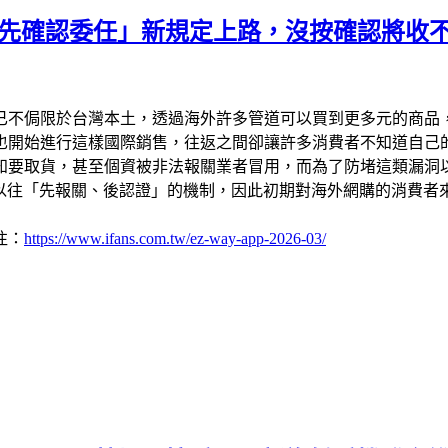
「預先確認委任」新規定上路，沒按確認將收
不侷限於台灣本土，透過海外許多管道可以買到更多元的商品，許多
也開始進行這樣國際銷售，往返之間卻讓許多消費者不知道自己
貨，甚至個資被非法報關業者冒用，而為了防堵這類漏洞以及民眾權
度，顛覆以往「先報關、後認證」的機制，因此初期對海外網購的消
往：
https://www.ifans.com.tw/ez-way-app-2026-03/