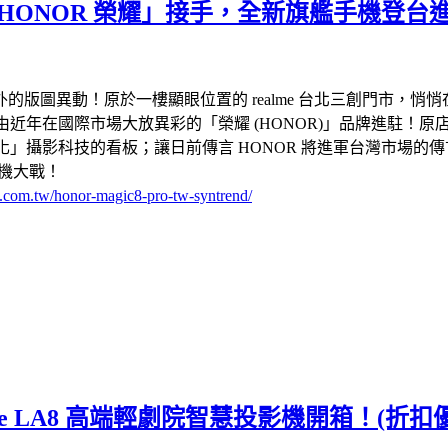
由「HONOR 榮耀」接手，全新旗艦手機登台
圖異動！原於一樓顯眼位置的 realme 台北三創門市，悄悄在
e 櫃位竟由近年在國際市場大放異彩的「榮耀 (HONOR)」品牌
 AI 自進化」攝影科技的看板；讓日前傳言 HONOR 將進軍台灣市
的新機大戰！
s.com.tw/honor-magic8-pro-tw-syntrend/
 LA8 高端輕劇院智慧投影機開箱！(折扣優惠碼